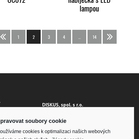
lampou
<<
1
2
3
4
…
14
>>
Y
DISKUS, spol. s r.o.
IČO: 41195183
 ÚDAJŮ
DIČ: CZ41195183
pravovat soubory cookie
oužíváme cookies k optimalizaci našich webových
Fakturační adresa:
Kunětická 2534/2, 120 00