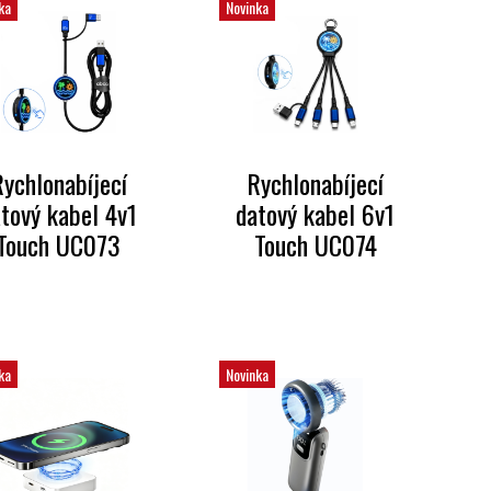
ka
Novinka
ychlonabíjecí
Rychlonabíjecí
tový kabel 4v1
datový kabel 6v1
Touch UC073
Touch UC074
ka
Novinka