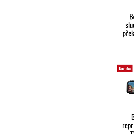
B
slu
pře
Novinka
B
repr
T