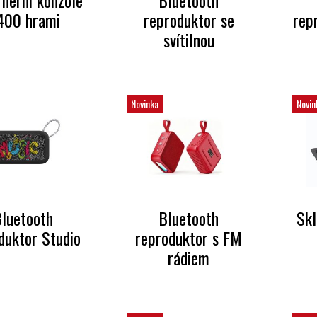
 herní konzole
Bluetooth
400 hrami
reproduktor se
rep
svítilnou
Novinka
Novin
luetooth
Bluetooth
Skl
duktor Studio
reproduktor s FM
rádiem