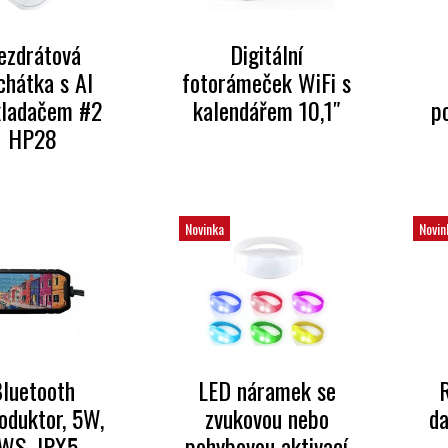
ezdrátová
Digitální
chátka s AI
fotorámeček WiFi s
kladačem #2
kalendářem 10,1″
p
HP28
Novinka
Novin
luetooth
LED náramek se
R
oduktor, 5W,
zvukovou nebo
da
WS, IPX5
pohybovou aktivací