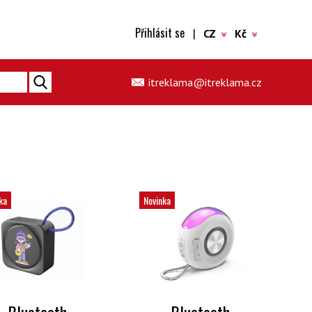
Přihlásit se
|
CZ
Kč
itreklama@itreklama.cz
ka
Novinka