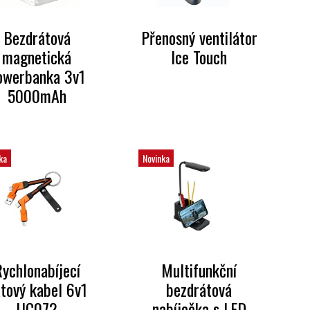
Bezdrátová
Přenosný ventilátor
magnetická
Ice Touch
owerbanka 3v1
5000mAh
ka
Novinka
ychlonabíjecí
Multifunkční
tový kabel 6v1
bezdrátová
UC072
nabíječka s LED