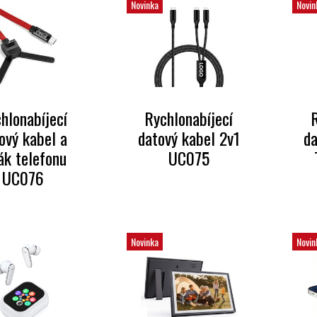
Novinka
Novin
hlonabíjecí
Rychlonabíjecí
R
ový kabel a
datový kabel 2v1
da
ák telefonu
UC075
UC076
Novinka
Novin