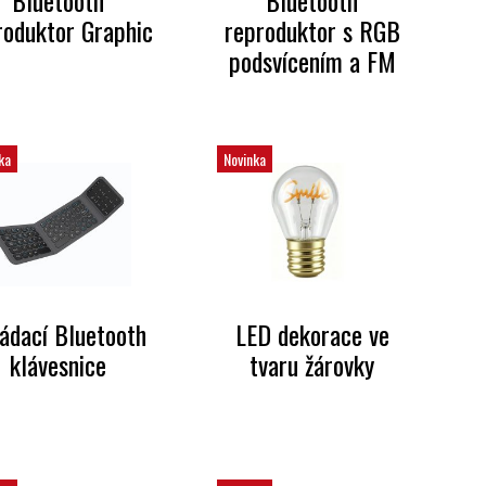
Bluetooth
Bluetooth
roduktor Graphic
reproduktor s RGB
podsvícením a FM
ka
Novinka
ádací Bluetooth
LED dekorace ve
klávesnice
tvaru žárovky