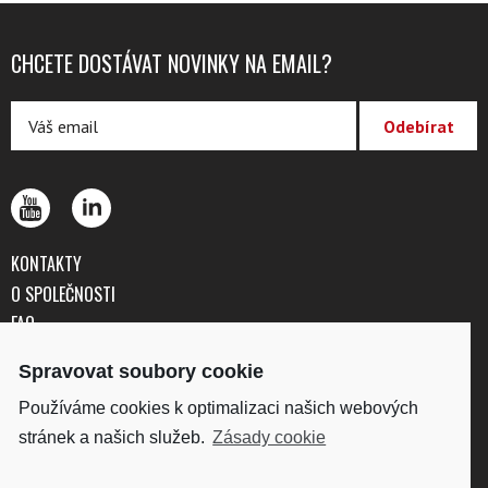
CHCETE DOSTÁVAT NOVINKY NA EMAIL?
KONTAKTY
O SPOLEČNOSTI
FAQ
OBCHODNÍ PODMÍNKY
Spravovat soubory cookie
OCHRANA OSOBNÍCH ÚDAJŮ
Používáme cookies k optimalizaci našich webových
stránek a našich služeb.
Zásady cookie
DISKUS, spol. s r.o.
IČO: 41195183