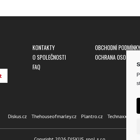
KONTAKTY
OBCHODNÍ PODMÍNK
O SPOLEČNOSTI
OCHRANA OSOBNÍCH
S
FAQ
P
s
Diskus.cz
Thehouseofmarley.cz
Plantro.cz
Technaxx.cz
Copyright 2026 DISKUS, spol. s r.o.