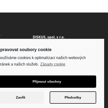
Y
DISKUS, spol. s r.o.
IČO: 41195183
 ÚDAJŮ
DIČ: CZ41195183
pravovat soubory cookie
oužíváme cookies k optimalizaci našich webových
Fakturační adresa:
Kunětická 2534/2, 120 00
tránek a našich služeb.
Zásady cookie
Praha 2
Přijmout všechny
Zavřít
Předvolby