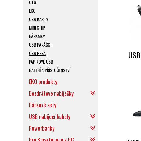
OTG
EKO
USB KARTY
MINI CHIP
NÁRAMKY
USB PANÁČCI
USB
USB PERA
PAPÍROVÉ USB
BALENÍ A PŘÍSLUŠENSTVÍ
EKO produkty
Bezdrátové nabíječky
Dárkové sety
USB nabíjecí kabely
Powerbanky
Pro Smartphony a PC