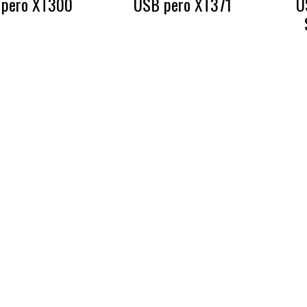
 pero XT300
USB pero XT371
U