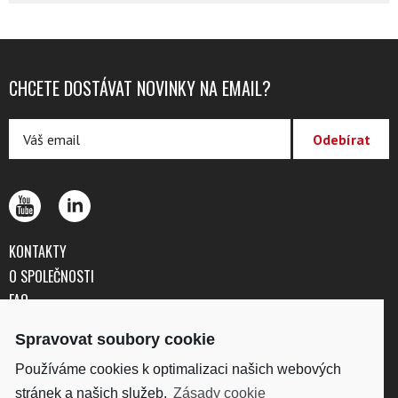
CHCETE DOSTÁVAT NOVINKY NA EMAIL?
KONTAKTY
O SPOLEČNOSTI
FAQ
OBCHODNÍ PODMÍNKY
Spravovat soubory cookie
OCHRANA OSOBNÍCH ÚDAJŮ
Používáme cookies k optimalizaci našich webových
stránek a našich služeb.
Zásady cookie
DISKUS, spol. s r.o.