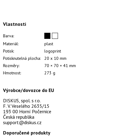
Vlastnosti
Barva:
Materiál:
plast
Potisk:
logoprint
Potisknutelná plocha:
20 x 10 mm
Rozměry:
70 × 70 × 41 mm
Hmotnost:
273 g
Výrobce/dovozce do EU
DISKUS, spol. s r.o.
F. V. Veselého 2635/15
193 00 Horní Počernice
Česká republika
support@diskus.cz
Doporučené produkty