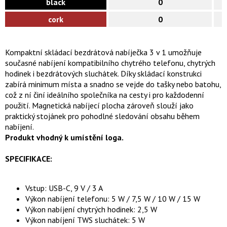
black
0
cork
0
Kompaktní skládací bezdrátová nabíječka 3 v 1 umožňuje
současné nabíjení kompatibilního chytrého telefonu, chytrých
hodinek i bezdrátových sluchátek. Díky skládací konstrukci
zabírá minimum místa a snadno se vejde do tašky nebo batohu,
což z ní činí ideálního společníka na cesty i pro každodenní
použití. Magnetická nabíjecí plocha zároveň slouží jako
praktický stojánek pro pohodlné sledování obsahu během
nabíjení.
Produkt vhodný k umístění loga.
SPECIFIKACE:
Vstup: USB-C, 9 V / 3 A
Výkon nabíjení telefonu: 5 W / 7,5 W / 10 W / 15 W
Výkon nabíjení chytrých hodinek: 2,5 W
Výkon nabíjení TWS sluchátek: 5 W