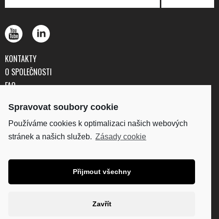
KONTAKTY
O SPOLEČNOSTI
FAQ
OBCHODNÍ PODMÍNKY
Spravovat soubory cookie
OCHRANA OSOBNÍCH ÚDAJŮ
Používáme cookies k optimalizaci našich webových
stránek a našich služeb.
Zásady cookie
DISKUS, spol. s r.o.
IČO: 41195183
DIČ: CZ41195183
Přijmout všechny
Fakturační adresa:
Kunětická 2534/2, 120 00
Praha 2
Zavřít