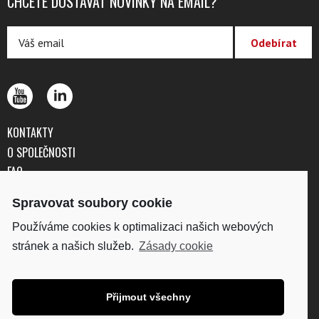
CHCETE DOSTÁVAT NOVINKY NA EMAIL?
KONTAKTY
O SPOLEČNOSTI
FAQ
OBCHODNÍ PODMÍNKY
Spravovat soubory cookie
OCHRANA OSOBNÍCH ÚDAJŮ
Používáme cookies k optimalizaci našich webových
stránek a našich služeb.
Zásady cookie
DISKUS, spol. s r.o.
IČO: 41195183
DIČ: CZ41195183
Přijmout všechny
Fakturační adresa: