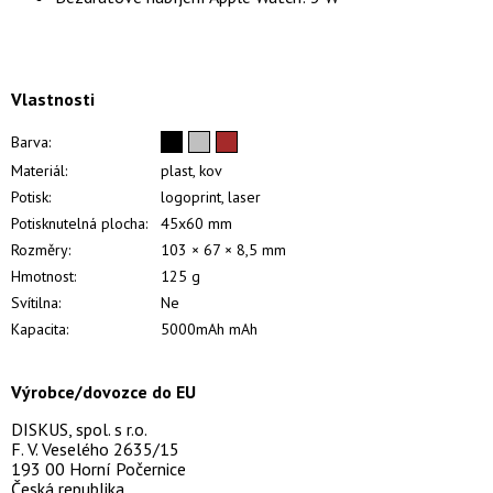
Vlastnosti
Barva:
Materiál:
plast, kov
Potisk:
logoprint, laser
Potisknutelná plocha:
45x60 mm
Rozměry:
103 × 67 × 8,5 mm
Hmotnost:
125 g
Svítilna:
Ne
Kapacita:
5000mAh mAh
Výrobce/dovozce do EU
DISKUS, spol. s r.o.
F. V. Veselého 2635/15
193 00 Horní Počernice
Česká republika