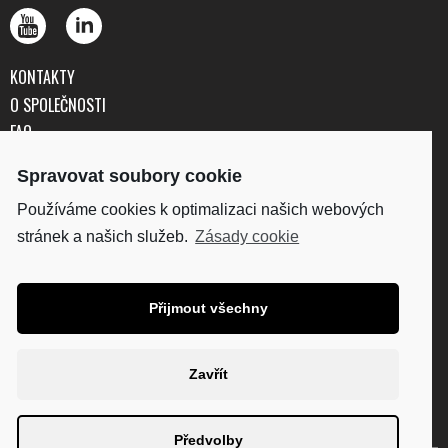
KONTAKTY
O SPOLEČNOSTI
FAQ
OBCHODNÍ PODMÍNKY
Spravovat soubory cookie
OCHRANA OSOBNÍCH ÚDAJŮ
Používáme cookies k optimalizaci našich webových
stránek a našich služeb.
Zásady cookie
DISKUS, spol. s r.o.
IČO: 41195183
DIČ: CZ41195183
Přijmout všechny
Fakturační adresa:
Kunětická 2534/2, 120 00
Praha 2
Zavřít
Diskus.cz
Thehouseofmarley.cz
Plantro.cz
Technaxx.cz
Předvolby