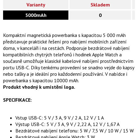
Varianty
Skladem
5000mAh
0
Kompaktní magnetická powerbanka s kapacitou 5 000 mAh
představuje praktické řešení pro nabíjení mobilních zařízení
doma, v kanceláři i na cestách. Podporuje bezdrátové nabíjení
kompatibilních chytrých telefonů i hodinek Apple Watch a
současně umožňuje klasické kabelové nabíjení prostřednictvím
portu USB-C. Díky tenkému provedení se snadno vejde do kapsy
nebo tašky a je ideální pro každodenní používání. V nabídce i
powerbanka s kapacitou 10000 mAh.
Produkt vhodný k umístění loga.
SPECIFIKACE:
Vstup USB-C: 5 V / 3 A, 9 V / 2 A, 12 V / 1 A
Výstup USB-C: 5 V / 3 A, 9 V / 2,22 A, 12 V / 1,67 A
Bezdrátové nabíjení telefonu: 5 W / 7,5 W / 10 W / 15 W
Bezdrátové nabíjení Apple Watch: 3 W