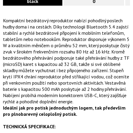
black
0
Kompaktní bezdrátový reproduktor nabízí pohodlný poslech
hudby doma i na cestách. Díky technologii Bluetooth 5.4 zajistí
stabilní a rychlé bezdrátové připojení k mobilním telefonům,
tabletům nebo notebookům. Reproduktor disponuje výkonem 5
W a kvalitním měničem o průměru 52 mm, který poskytuje čistý
zvuk v širokém frekvenčním rozsahu 80 Hz až 16 kHz. Kromě
bezdrátového přehrávání podporuje také přehrávání hudby z TF
(microSD) karet s kapacitou až 32 GB, takže si své oblíbené
skladby můžete vychutnat i bez připojeného zařízení. Stupeň
krytí IPX4 chrání reproduktor před stříkající vodou, což oceníte
při venkovním použití nebo sportovních aktivitách. Vestavěná
baterie s kapacitou 500 mAh poskytuje až 2 hodiny přehrávání.
Nabíjení probíhá moderním konektorem USB-C, který zajišťuje
rychlé a pohodlné doplnění energie.
Ideální jak pro potisk jednoduchým logem, tak především
pro plnobarevný celoplošný potisk.
TECHNICKÁ SPECIFIKACE: