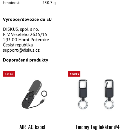
Hmotnost:
230.7 g
Výrobce/dovozce do EU
DISKUS, spol. s r.o.
F. V. Veselého 2635/15
193 00 Horní Počernice
Česká republika
support@diskus.cz
Doporučené produkty
Novinka
Novinka
AIRTAG kabel
Findmy Tag lokátor #4