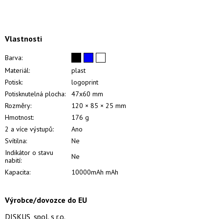
Vlastnosti
Barva:
Materiál:
plast
Potisk:
logoprint
Potisknutelná plocha:
47x60 mm
Rozměry:
120 × 85 × 25 mm
Hmotnost:
176 g
2 a více výstupů:
Ano
Svítilna:
Ne
Indikátor o stavu
Ne
nabití:
Kapacita:
10000mAh mAh
Výrobce/dovozce do EU
DISKUS, spol. s r.o.