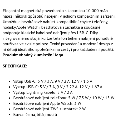
Elegantní magnetická powerbanka s kapacitou 10 000 mAh
nabízí několik způsobů nabíjení v jednom kompaktním zařízení.
Umožňuje bezdrátově nabíjet kompatibilní chytré telefony,
hodinky Apple Watch i bezdrátová sluchátka a současně
podporuje klasické kabelové nabíjení přes USB-C. Díky
integrovanému stojánku lze telefon během nabíjení pohodlně
používat ve svislé poloze. Tenké provedení a moderní design z
ní dělají ideálního společníka na cesty i pro každodenní použití.
Produkt vhodný k umístění loga.
SPECIFIKACE:
Vstup USB-C: 5 V / 3 A, 9 V / 2 A, 12 V / 1,5 A
Výstup USB-C: 5 V / 3 A, 9 V / 2,22 A, 12 V / 1,67 A
Výstup Lightning kabelu: 5 V / 2 A
Bezdrátové nabíjení telefonu: 5 W / 7,5 W / 10 W / 15 W
Bezdrátové nabíjení Apple Watch: 3 W
Bezdrátové nabíjení TWS sluchátek: 2 W
Barva: černá, bílá, modrá