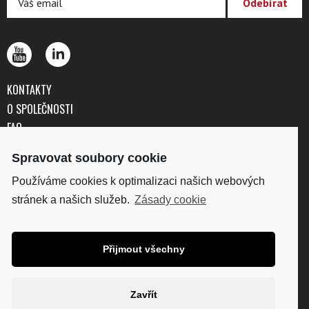
KONTAKTY
O SPOLEČNOSTI
FAQ
OBCHODNÍ PODMÍNKY
Spravovat soubory cookie
OCHRANA OSOBNÍCH ÚDAJŮ
Používáme cookies k optimalizaci našich webových
stránek a našich služeb.
Zásady cookie
DISKUS, spol. s r.o.
IČO: 41195183
DIČ: CZ41195183
Přijmout všechny
Fakturační adresa:
Kunětická 2534/2, 120 00
Praha 2
Zavřít