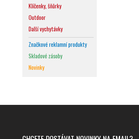
Klíčenky, šňůrky
Outdoor
Další vychytávky
Značkové reklamní produkty
Skladové zásoby
Novinky
CHCETE DOSTÁVAT NOVINKY NA EMAIL?