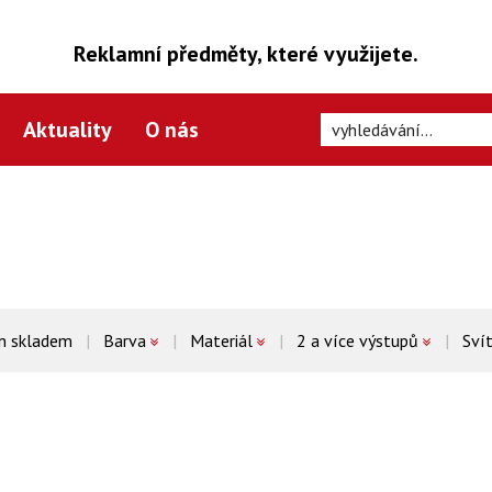
Reklamní předměty, které využijete.
Aktuality
O nás
n skladem
Barva
Materiál
2 a více výstupů
Svít