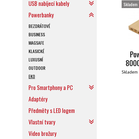
USB nabíjecí kabely
Skladem
Powerbanky
BEZDRÁTOVÉ
BUSINESS
MAGSAFE
KLASICKÉ
Po
LUXUSNÍ
800
OUTDOOR
Skladem 
EKO
Pro Smartphony a PC
Adaptéry
Předměty s LED logem
Vlastní tvary
Video brožury