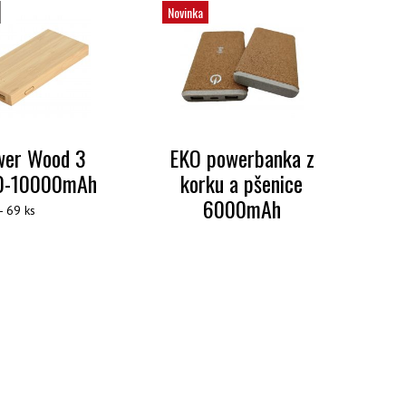
Novinka
wer Wood 3
EKO powerbanka z
0-10000mAh
korku a pšenice
6000mAh
- 69 ks