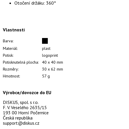
Otočení držáku: 360°
Vlastnosti
Barva:
Materiál:
plast
Potisk:
logoprint
Potisknutelná plocha:
40 x 40 mm
Rozměry:
30 x 62 mm
Hmotnost:
57 g
Výrobce/dovozce do EU
DISKUS, spol. s r.o.
F. V. Veselého 2635/15
193 00 Horní Počernice
Česká republika
support@diskus.cz