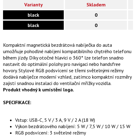
Varianty
Skladem
black
0
black
0
Kompaktní magnetická bezdrátová nabíječka do auta
umožňuje pohodlné nabíjení kompatibilního chytrého telefonu
během jízdy. Díky otočné hlavici o 360° lze telefon snadno
nastavit do optimální polohy pro navigaci nebo handsfree
hovory. Stylové RGB podsvícení se třemi světelnými režimy
dodává nabíječce moderní vzhled, zatímco kompaktní rozměry
zajistí snadnou instalaci do ventilační mřížky vozidla.
Produkt vhodný k umístění loga.
SPECIFIKACE:
Vstup: USB-C, 5 V / 3 A, 9 V / 2 A (18 W)
Výkon bezdrátového nabíjení: 5 W / 7,5 W / 10 W / 15 W
RGB podsvícení: 3 světelné režimy