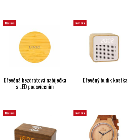
Novinka
Novinka
Dřevěná bezdrátová nabíječka
Dřevěný budík kostka
s LED podsvícením
Novinka
Novinka