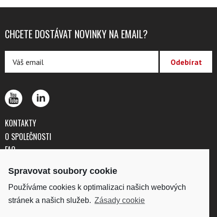
CHCETE DOSTÁVAT NOVINKY NA EMAIL?
KONTAKTY
O SPOLEČNOSTI
FAQ
OBCHODNÍ PODMÍNKY
Spravovat soubory cookie
OCHRANA OSOBNÍCH ÚDAJŮ
Používáme cookies k optimalizaci našich webových
stránek a našich služeb.
Zásady cookie
DISKUS, spol. s r.o.
IČO: 41195183