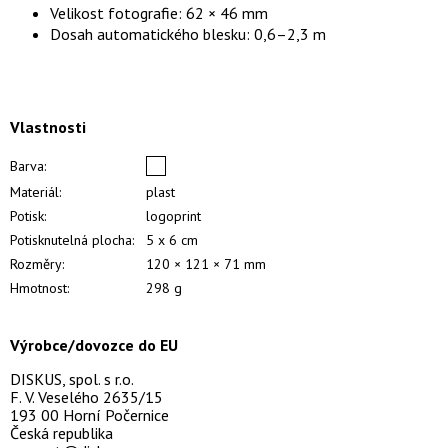
Velikost fotografie: 62 × 46 mm
Dosah automatického blesku: 0,6–2,3 m
Vlastnosti
Barva:
Materiál:
plast
Potisk:
logoprint
Potisknutelná plocha:
5 x 6 cm
Rozměry:
120 × 121 × 71 mm
Hmotnost:
298 g
Výrobce/dovozce do EU
DISKUS, spol. s r.o.
F. V. Veselého 2635/15
193 00 Horní Počernice
Česká republika