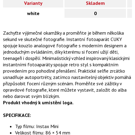
Varianty
Skladem
white
0
Zachyťte výjimečné okamžiky a proměňte je během několika
sekund ve skutečné fotografie. Instantní fotoaparát CUKY
spojuje kouzlo analogové fotografie s moderním designem a
jednoduchým ovládáním, díky kterému si focení užijí děti,
teenageři i dospělí. Minimalistický vzhled inspirovaný klasickými
instantními fotoaparáty spojuje retro styl s kompaktním
provedením pro pohodlné přenášení. Praktické selfie zrcátko
usnadňuje autoportréty, zatímco nastavitelný objektiv pomáhá
přizpůsobit focení různým scénám. Proměňte své zážitky v
opravdové fotografie, které můžete vystavit, založit do alba
nebo darovat svým blízkým.
Produkt vhodný k umístění loga.
SPECIFIKACE:
Typ filmu: Instax Mini
Velikost filmu: 86 × 54 mm