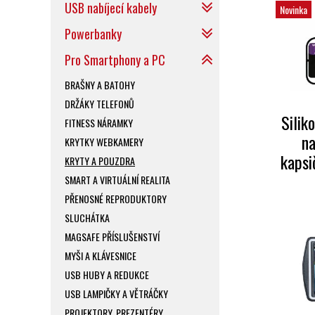
USB nabíjecí kabely
Novinka
Powerbanky
Pro Smartphony a PC
BRAŠNY A BATOHY
DRŽÁKY TELEFONŮ
Silik
FITNESS NÁRAMKY
na
KRYTKY WEBKAMERY
kapsi
KRYTY A POUZDRA
SMART A VIRTUÁLNÍ REALITA
PŘENOSNÉ REPRODUKTORY
SLUCHÁTKA
MAGSAFE PŘÍSLUŠENSTVÍ
MYŠI A KLÁVESNICE
USB HUBY A REDUKCE
USB LAMPIČKY A VĚTRÁČKY
PROJEKTORY, PREZENTÉRY