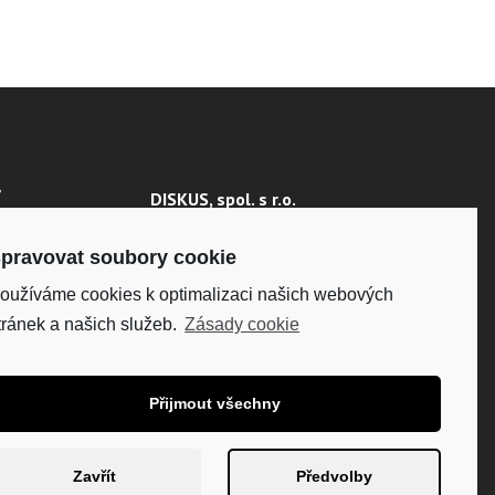
Y
DISKUS, spol. s r.o.
IČO: 41195183
 ÚDAJŮ
DIČ: CZ41195183
pravovat soubory cookie
oužíváme cookies k optimalizaci našich webových
Fakturační adresa:
Kunětická 2534/2, 120 00
tránek a našich služeb.
Zásady cookie
Praha 2
Přijmout všechny
Zavřít
Předvolby