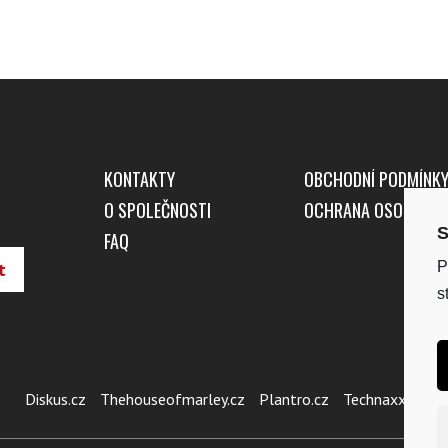
KONTAKTY
OBCHODNÍ PODMÍNK
O SPOLEČNOSTI
OCHRANA OSOBNÍCH
S
FAQ
P
s
Diskus.cz
Thehouseofmarley.cz
Plantro.cz
Technaxx.cz