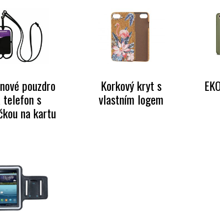
onové pouzdro
Korkový kryt s
EKO
 telefon s
vlastním logem
čkou na kartu