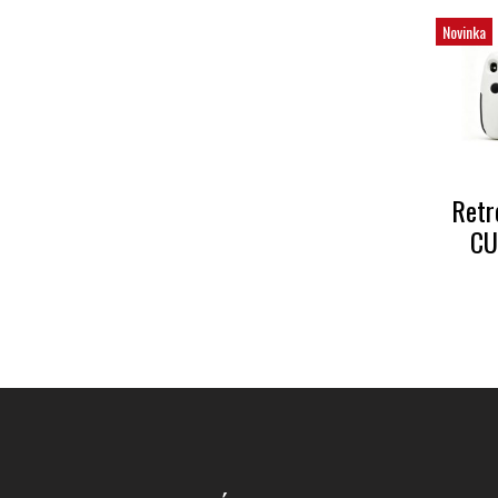
Novinka
Retr
CU