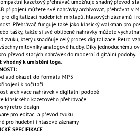
kompaktní kazetový přehrávač umožňuje snadný převod sta
B připojení můžete své nahrávky archivovat, přehrávat v MP
pro digitalizaci hudebních mixtapů, hlasových záznamů i r
ost. Přehrávač funguje také jako klasický walkman pro po
ebo tašky, takže si své oblíbené nahrávky můžete vychutnat
d zvuku, který usnadňuje celý proces digitalizace. Retro vz
všechny milovníky analogové hudby. Díky jednoduchému ovl
pro převod starých nahrávek do moderní digitální podoby.
t vhodný k umístění loga.
NOSTI:
od audiokazet do formátu MP3
řipojení k počítači
st archivace nahrávek v digitální podobě
ce klasického kazetového přehrávače
sný retro design
are pro editaci a převod zvuku
né pro hudební i hlasové záznamy
CKÉ SPECIFIKACE