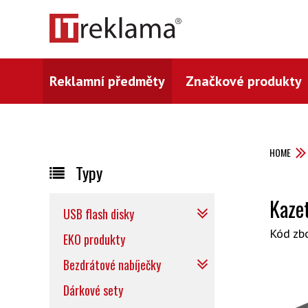
Reklamní předměty
Značkové produkty
HOME
Typy
Kaze
USB flash disky
Kód zb
EKO produkty
Bezdrátové nabíječky
Dárkové sety