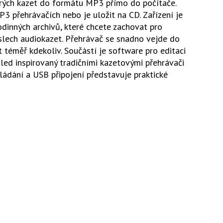
rých kazet do formátu MP3 přímo do počítače.
3 přehrávačích nebo je uložit na CD. Zařízení je
odinných archivů, které chcete zachovat pro
slech audiokazet. Přehrávač se snadno vejde do
 téměř kdekoliv. Součástí je software pro editaci
hled inspirovaný tradičními kazetovými přehrávači
ádání a USB připojení představuje praktické