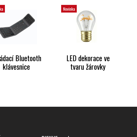
ka
Novinka
ádací Bluetooth
LED dekorace ve
klávesnice
tvaru žárovky