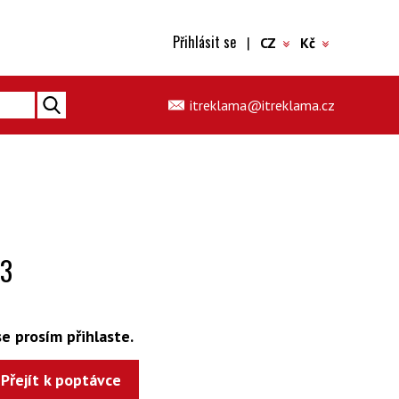
Přihlásit se
|
CZ
Kč
itreklama@itreklama.cz
P3
e prosím přihlaste.
Přejít k poptávce