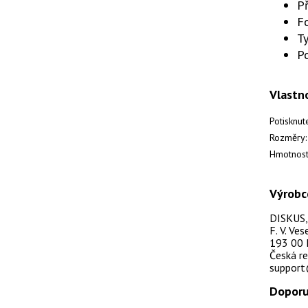
Př
F
Ty
P
Vlastn
Potisknut
Rozměry:
Hmotnost
Výrobc
DISKUS, s
F. V. Ve
193 00 
Česká re
support
Doporu