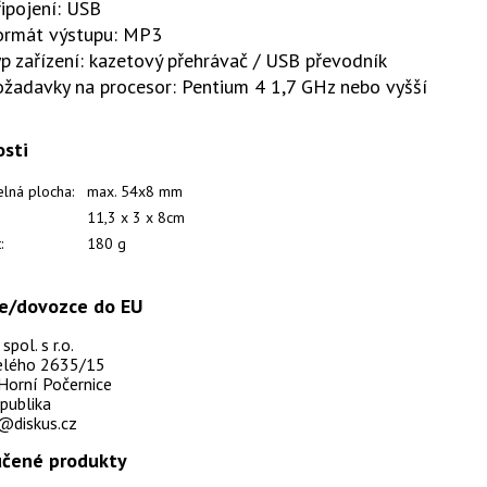
ipojení: USB
ormát výstupu: MP3
p zařízení: kazetový přehrávač / USB převodník
ožadavky na procesor: Pentium 4 1,7 GHz nebo vyšší
osti
elná plocha:
max. 54x8 mm
11,3 x 3 x 8cm
:
180 g
e/dovozce do EU
pol. s r.o.
selého 2635/15
Horní Počernice
publika
@diskus.cz
čené produkty