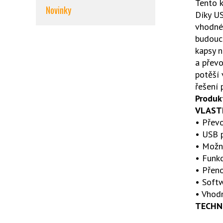
Tento 
Novinky
Díky US
vhodné 
budoucn
kapsy n
a převo
potěší 
řešení 
Produk
VLAST
• Přev
• USB p
• Možno
• Funk
• Přeno
• Softw
• Vhod
TECHNI