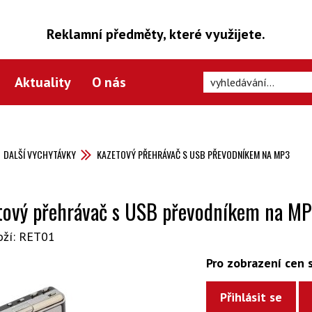
Reklamní předměty, které využijete.
Aktuality
O nás
DALŠÍ VYCHYTÁVKY
KAZETOVÝ PŘEHRÁVAČ S USB PŘEVODNÍKEM NA MP3
tový přehrávač s USB převodníkem na M
oží: RET01
Pro zobrazení cen s
Přihlásit se