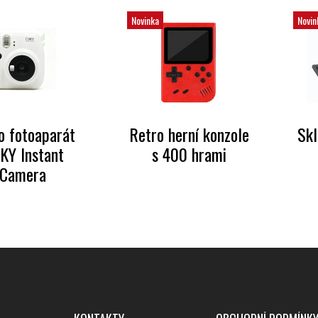
Novinka
Novin
o fotoaparát
Retro herní konzole
Skl
KY Instant
s 400 hrami
Camera