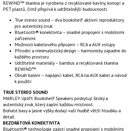
REWIND™ tkanina je vyrobena z recyklované bavlny, konopí a
PET plastů, čímž přispívá k udržitelnější budoucnosti.
True stereo sound – dva bookshelf aktivní reproduktory
pro autentický zvuk
Bluetooth® konektivita – snadné propojení s mobilními
zařízeními
Možnosti kabelového připojení – RCA a AUX vstupy
Přírodní a minimalistický design – harmonicky zapadne do
každého prostoru
Udržitelné materiály – bambus a recyklovaná tkanina
REWIND™
Obsah balení – napájecí kabel, RCA na AUX kabel a návod
k použití
TRUE STEREO SOUND
MARLEY Uplift Bookshelf Speakers poskytují široký a
autentický zvuk, který zaplní každou místnost.
Bohaté basy a jasné výšky dodají vaší hudbě větší hloubku a
detail.
BEZDRÁTOVÁ KONEKTIVITA
Bluetooth® technologie zajistí snadné propojení s mobilními