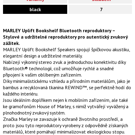
black
7
MARLEY Uplift Bookshelf Bluetooth reproduktory –
Stylové a udržitelné reproduktory pro autentický zvukový
zážitek.
MARLEY Uplift Bookshelf Speakers spojují špičkovou akustiku,
elegantní design a udržitelné materiály.
Nabízejí výkonný stereo zvuk a jednoduchou konektivitu díky
Bluetooth® technologii, což umožňuje rychlé a snadné
připojení k vašim oblíbeným zařízením.
Díky minimalistickému vzhledu a přírodním materiálům, jako je
bambus a recyklovaná tkanina REWIND™, se perfektně hodí do
každého interiéru.
Jsou ideálním doplňkem nejen k mobilním zařízením, ale také
ke gramofonům House of Marley, s nimiž vytvářejí vyvážený a
plnohodnotný zvukový systém.
Značka Marley se zavazuje k ochraně životního prostředí, a
proto jsou tyto reproduktory vyrobeny z odpovědně získaných
materiálů, které pomáhají minimalizovat ekologickou stopu.