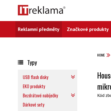
Reklamní předměty
Značkové produkty
HOME
Typy
House
USB flash disky
mikr
EKO produkty
Bezdrátové nabíječky
Kód zb
Dárkové sety