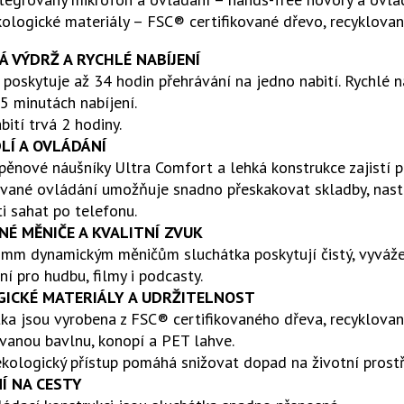
ologické materiály – FSC® certifikované dřevo, recyklova
 VÝDRŽ A RYCHLÉ NABÍJENÍ
 poskytuje až 34 hodin přehrávání na jedno nabití. Rychlé
5 minutách nabíjení.
bití trvá 2 hodiny.
LÍ A OVLÁDÁNÍ
ěnové náušníky Ultra Comfort a lehká konstrukce zajistí p
vané ovládání umožňuje snadno přeskakovat skladby, nasta
i sahat po telefonu.
NÉ MĚNIČE A KVALITNÍ ZVUK
mm dynamickým měničům sluchátka poskytují čistý, vyvážen
ní pro hudbu, filmy i podcasty.
GICKÉ MATERIÁLY A UDRŽITELNOST
ka jsou vyrobena z FSC® certifikovaného dřeva, recyklova
vanou bavlnu, konopí a PET lahve.
kologický přístup pomáhá snižovat dopad na životní prostř
Í NA CESTY