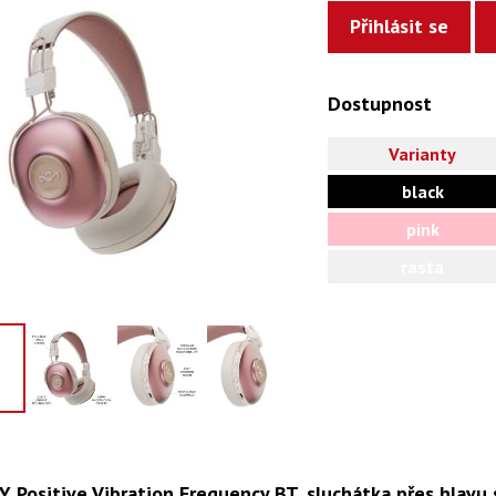
Přihlásit se
Dostupnost
Varianty
black
pink
rasta
 Positive Vibration Frequency BT, sluchátka přes hlavu 