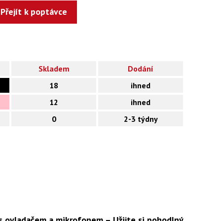
Přejít k poptávce
Skladem
Dodání
18
ihned
12
ihned
0
2-3 týdny
s ovladačem a mikrofonem – Užijte si pohodlný