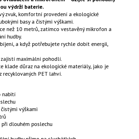
ou výdrží baterie.
ý zvuk, komfortní provedení a ekologické
ubokými basy a čistými výškami.
více než 10 metrů, zatímco vestavěný mikrofon a
ní hudby.
jení, a když potřebujete rychle dobít energii,
zajistí maximální pohodlí.
ce klade důraz na ekologické materiály, jako je
z recyklovaných PET lahví.
 nabití
oslechu
čistými výškami
trů
 při dlouhém poslechu
dání hudby přímo na sluchátkách