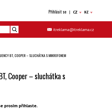
Přihlásit se
|
CZ
Kč
itreklama@itreklama.cz
QUENCY BT, COOPER – SLUCHÁTKA S MIKROFONEM
BT, Cooper – sluchátka s
e prosím přihlaste.