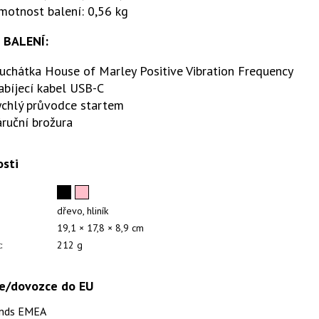
motnost balení: 0,56 kg
 BALENÍ:
uchátka House of Marley Positive Vibration Frequency
abíjecí kabel USB-C
ychlý průvodce startem
ruční brožura
osti
dřevo, hliník
19,1 × 17,8 × 8,9 cm
:
212 g
e/dovozce do EU
ands EMEA