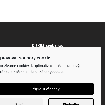
Y
DISKUS, spol. s r.o.
IČO: 41195183
 ÚDAJŮ
DIČ: CZ41195183
pravovat soubory cookie
oužíváme cookies k optimalizaci našich webových
Fakturační adresa:
Kunětická 2534/2, 120 00
tránek a našich služeb.
Zásady cookie
Praha 2
Přijmout všechny
Zavřít
Předvolby