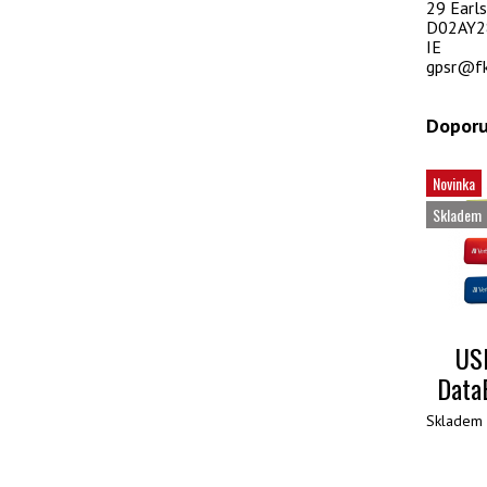
29 Earls
D02AY28
IE
gpsr@fk
Doporu
Novinka
Skladem
USB
Data
Skladem 