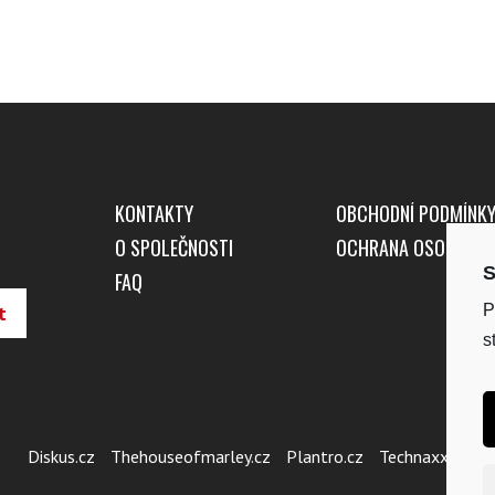
KONTAKTY
OBCHODNÍ PODMÍNK
O SPOLEČNOSTI
OCHRANA OSOBNÍCH
S
FAQ
P
s
Diskus.cz
Thehouseofmarley.cz
Plantro.cz
Technaxx.cz