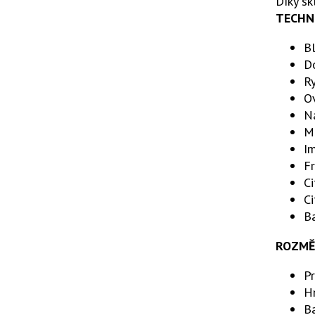
Díky sk
TECHNI
Bl
D
Ry
O
Na
Mi
I
F
C
Ci
Ba
ROZMĚ
Pr
H
Ba