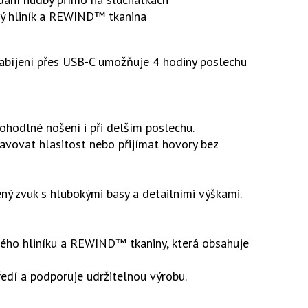
ný hliník a REWIND™ tkanina
 nabíjení přes USB-C umožňuje 4 hodiny poslechu
ohodlné nošení i při delším poslechu.
vovat hlasitost nebo přijímat hovory bez
ý zvuk s hlubokými basy a detailními výškami.
ného hliníku a REWIND™ tkaniny, která obsahuje
edí a podporuje udržitelnou výrobu.