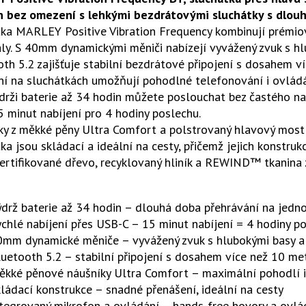
h bez omezení s lehkými bezdrátovými sluchátky s dlouh
ka MARLEY Positive Vibration Frequency kombinují prémiov
ly. S 40mm dynamickými měniči nabízejí vyvážený zvuk s hl
th 5.2 zajišťuje stabilní bezdrátové připojení s dosahem 
í na sluchátkách umožňují pohodlné telefonování i ovládá
drži baterie až 34 hodin můžete poslouchat bez častého nabí
5 minut nabíjení pro 4 hodiny poslechu.
y z měkké pěny Ultra Comfort a polstrovaný hlavový most 
ka jsou skládací a ideální na cesty, přičemž jejich konstruk
rtifikované dřevo, recyklovaný hliník a REWIND™ tkanina 
drž baterie až 34 hodin – dlouhá doba přehrávání na jedno
chlé nabíjení přes USB-C – 15 minut nabíjení = 4 hodiny p
0mm dynamické měniče – vyvážený zvuk s hlubokými basy a 
uetooth 5.2 – stabilní připojení s dosahem více než 10 me
ěkké pěnové náušníky Ultra Comfort – maximální pohodlí i
ládací konstrukce – snadné přenášení, ideální na cesty
tegrovaný mikrofon a ovládání – hands-free hovory a ovlá