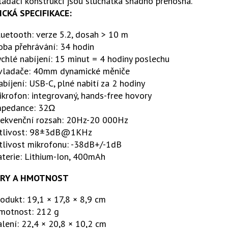
ládací konstrukci jsou sluchátka snadno přenosná.
CKÁ SPECIFIKACE:
uetooth: verze 5.2, dosah > 10 m
oba přehrávání: 34 hodin
chlé nabíjení: 15 minut = 4 hodiny poslechu
vladače: 40mm dynamické měniče
bíjení: USB-C, plné nabití za 2 hodiny
krofon: integrovaný, hands-free hovory
mpedance: 32Ω
rekvenční rozsah: 20Hz-20 000Hz
itlivost: 98±3dB@1KHz
tlivost mikrofonu: -38dB+/-1dB
terie: Lithium-Ion, 400mAh
RY A HMOTNOST
odukt: 19,1 × 17,8 × 8,9 cm
motnost: 212 g
lení: 22,4 × 20,8 × 10,2 cm