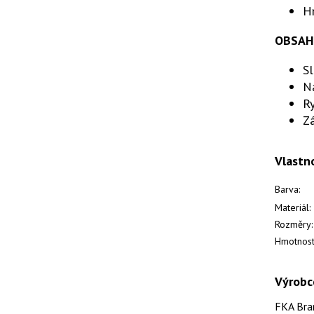
H
OBSAH
Sl
N
R
Zá
Vlastn
Barva:
Materiál:
Rozměry:
Hmotnost
Výrobc
FKA Br