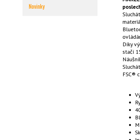
Novinky
poslec
Sluchát
materiá
Bluetoo
ovládán
Díky vý
stačí 1
Náušník
Sluchát
FSC® ce
Vý
Ry
4
Bl
M
Sk
In