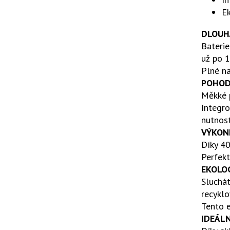
Ek
DLOUHÁ
Baterie
už po 1
Plné na
POHOD
Měkké p
Integro
nutnost
VÝKON
Díky 40
Perfekt
EKOLO
Sluchát
recyklo
Tento e
IDEÁLN