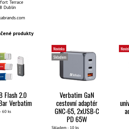
fort Terrace
 Dublin
abrands.com
čené produkty
Novinka
Novin
Skladem
 Flash 2.0
Verbatim GaN
Bar Verbatim
cestovní adaptér
uni
GNC-65, 2xUSB-C
a
- 60 ks
PD 65W
Skladem - 10 ks