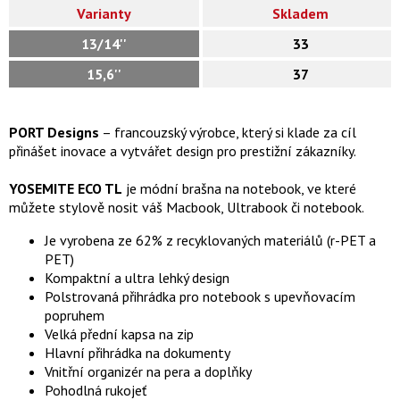
Varianty
Skladem
13/14''
33
15,6''
37
PORT Designs
– francouzský výrobce, který si klade za cíl
přinášet inovace a vytvářet design pro prestižní zákazníky.
YOSEMITE ECO TL
je módní brašna na notebook, ve které
můžete stylově nosit váš Macbook, Ultrabook či notebook.
Je vyrobena ze 62% z recyklovaných materiálů (r-PET a
PET)
Kompaktní a ultra lehký design
Polstrovaná přihrádka pro notebook s upevňovacím
popruhem
Velká přední kapsa na zip
Hlavní přihrádka na dokumenty
Vnitřní organizér na pera a doplňky
Pohodlná rukojeť