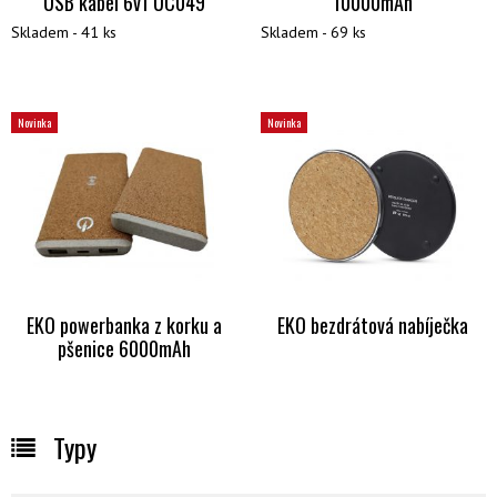
USB kabel 6v1 UC049
10000mAh
Skladem - 41 ks
Skladem - 69 ks
Novinka
Novinka
EKO powerbanka z korku a
EKO bezdrátová nabíječka
pšenice 6000mAh
Typy