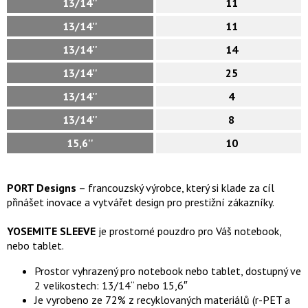
13/14''
11
13/14''
11
13/14''
14
13/14''
25
13/14''
4
13/14''
8
15,6''
10
PORT Designs
– francouzský výrobce, který si klade za cíl
přinášet inovace a vytvářet design pro prestižní zákazníky.
YOSEMITE SLEEVE
je prostorné pouzdro pro Váš notebook,
nebo tablet.
Prostor vyhrazený pro notebook nebo tablet, dostupný ve
2 velikostech: 13/14“ nebo 15,6″
Je vyrobeno ze 72% z recyklovaných materiálů (r-PET a