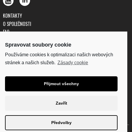
KONTAKTY
O SPOLEČNOSTI
FAQ
OBCHODNÍ PODMÍNKY
Spravovat soubory cookie
OCHRANA OSOBNÍCH ÚDAJŮ
Používáme cookies k optimalizaci našich webových
stránek a našich služeb.
Zásady cookie
DISKUS, spol. s r.o.
IČO: 41195183
DIČ: CZ41195183
Přijmout všechny
Fakturační adresa:
Kunětická 2534/2, 120 00
Praha 2
Zavřít
Diskus.cz
Thehouseofmarley.cz
Plantro.cz
Technaxx.cz
Předvolby