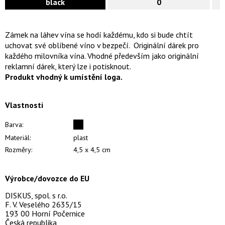
black
0
Zámek na láhev vína se hodí každému, kdo si bude chtít
uchovat své oblíbené víno v bezpečí. Originální dárek pro
každého milovníka vína. Vhodné především jako originální
reklamní dárek, který lze i potisknout.
Produkt vhodný k umístění loga.
Vlastnosti
Barva:
Materiál:
plast
Rozměry:
4,5 x 4,5 cm
Výrobce/dovozce do EU
DISKUS, spol. s r.o.
F. V. Veselého 2635/15
193 00 Horní Počernice
Česká republika