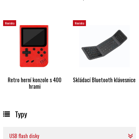
Novinka
Novinka
Retro herní konzole s 400
Skládací Bluetooth klávesnice
hrami
Typy
USB flash disky