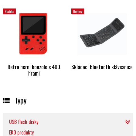
Novinka
Novinka
Retro herní konzole s 400
Skládací Bluetooth klávesnice
hrami
Typy
USB flash disky
EKO produkty