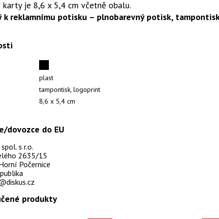
karty je 8,6 x 5,4 cm včetně obalu.
 k reklamnímu potisku – plnobarevný potisk, tampontisk
osti
plast
tampontisk, logoprint
8,6 x 5,4 cm
e/dovozce do EU
pol. s r.o.
selého 2635/15
Horní Počernice
publika
@diskus.cz
čené produkty