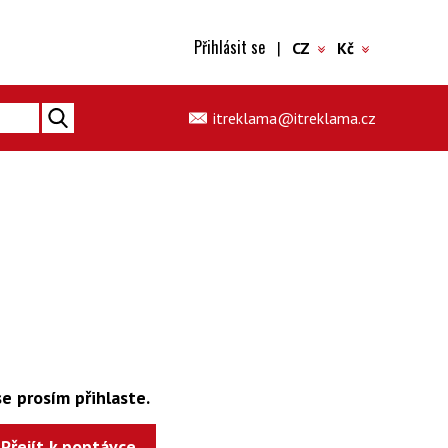
Přihlásit se
|
CZ
Kč
itreklama@itreklama.cz
e prosím přihlaste.
Přejít k poptávce