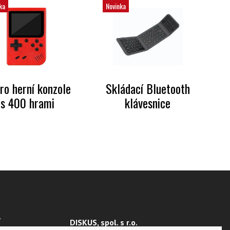
ka
Novinka
ro herní konzole
Skládací Bluetooth
s 400 hrami
klávesnice
Y
DISKUS, spol. s r.o.