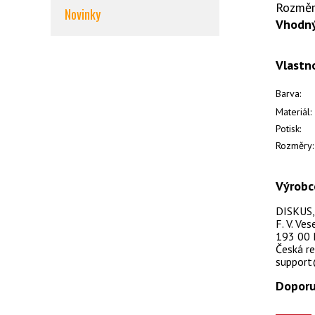
Rozměr 
Novinky
Vhodný
Vlastn
Barva:
Materiál:
Potisk:
Rozměry:
Výrobc
DISKUS, s
F. V. Ve
193 00 
Česká re
support
Doporu