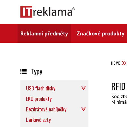
Reklamní předměty
Značkové produkty
HOME
Typy
RFID
USB flash disky
Kód zb
EKO produkty
Minimá
Bezdrátové nabíječky
Dárkové sety