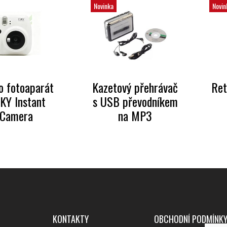
Novinka
Novin
o fotoaparát
Kazetový přehrávač
Ret
KY Instant
s USB převodníkem
Camera
na MP3
KONTAKTY
OBCHODNÍ PODMÍNK