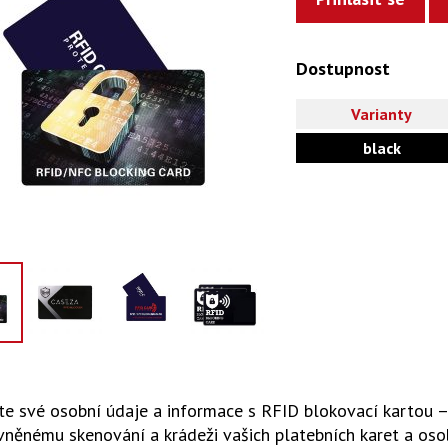
Dostupnost
Varianty
black
e své osobní údaje a informace s RFID blokovací kartou – i
něnému skenování a krádeži vašich platebních karet a osob