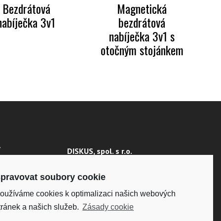
Bezdrátová
Magnetická
nabíječka 3v1
bezdrátová
nabíječka 3v1 s
otočným stojánkem
Y
DISKUS, spol. s r.o.
IČO: 41195183
 ÚDAJŮ
DIČ: CZ41195183
pravovat soubory cookie
oužíváme cookies k optimalizaci našich webových
Fakturační adresa:
Kunětická 2534/2, 120 00
tránek a našich služeb.
Zásady cookie
Praha 2