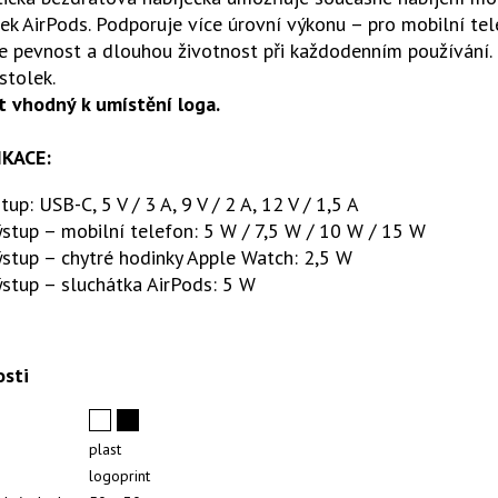
ek AirPods. Podporuje více úrovní výkonu – pro mobilní te
je pevnost a dlouhou životnost při každodenním používání
 stolek.
t vhodný k umístění loga.
IKACE:
tup: USB-C, 5 V / 3 A, 9 V / 2 A, 12 V / 1,5 A
stup – mobilní telefon: 5 W / 7,5 W / 10 W / 15 W
stup – chytré hodinky Apple Watch: 2,5 W
stup – sluchátka AirPods: 5 W
osti
plast
logoprint