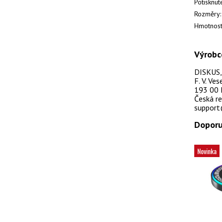
Potisknut
Rozměry:
Hmotnost
Výrobc
DISKUS, s
F. V. Ve
193 00 
Česká re
support
Doporu
Novinka