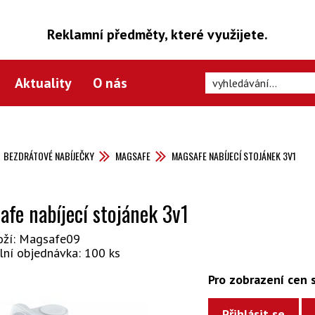
Reklamní předměty, které využijete.
Aktuality
O nás
BEZDRÁTOVÉ NABÍJEČKY
MAGSAFE
MAGSAFE NABÍJECÍ STOJÁNEK 3V1
fe nabíjecí stojánek 3v1
oží: Magsafe09
lní objednávka: 100 ks
Pro zobrazení cen s
Přihlásit se