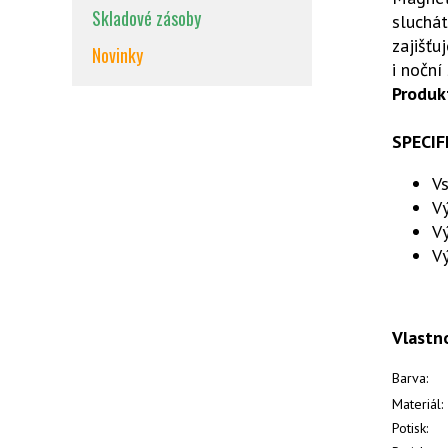
Skladové zásoby
sluchát
zajišťu
Novinky
i noční
Produk
SPECIF
Vs
Vý
Vý
Vý
Vlastn
Barva:
Materiál:
Potisk: