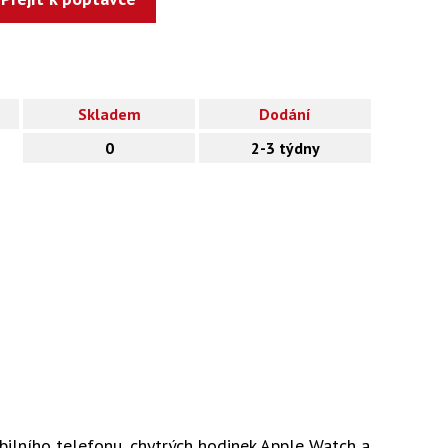
Skladem
Dodání
0
2-3 týdny
ilního telefonu, chytrých hodinek Apple Watch a