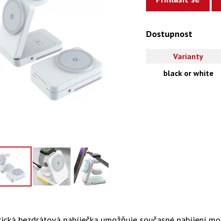
Dostupnost
Varianty
black or white
ická bezdrátová nabíječka umožňuje současné nabíjení mob