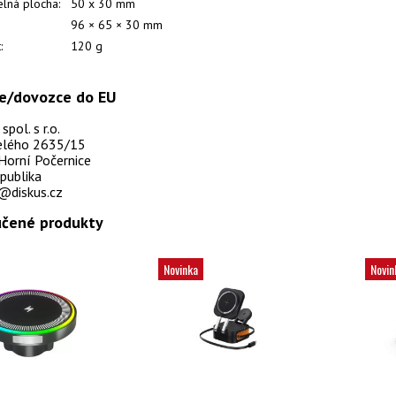
elná plocha:
50 x 30 mm
96 × 65 × 30 mm
:
120 g
e/dovozce do EU
pol. s r.o.
selého 2635/15
Horní Počernice
publika
@diskus.cz
čené produkty
Novinka
Novin