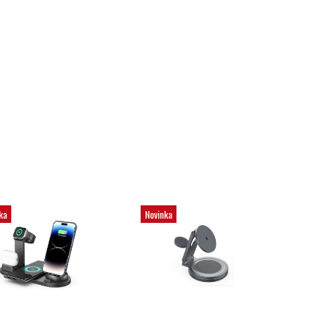
ka
Novinka