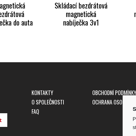
agnetická
Skládací bezdrátová
ezdrátová
magnetická
ječka do auta
nabíječka 3v1
KONTAKTY
OBCHODNÍ PODMÍNK
O SPOLEČNOSTI
OCHRANA OSOBNÍCH
S
FAQ
P
s