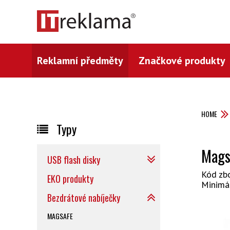
Reklamní předměty
Značkové produkty
HOME
Typy
Magsa
USB flash disky
Kód zb
EKO produkty
Minimá
Bezdrátové nabíječky
MAGSAFE