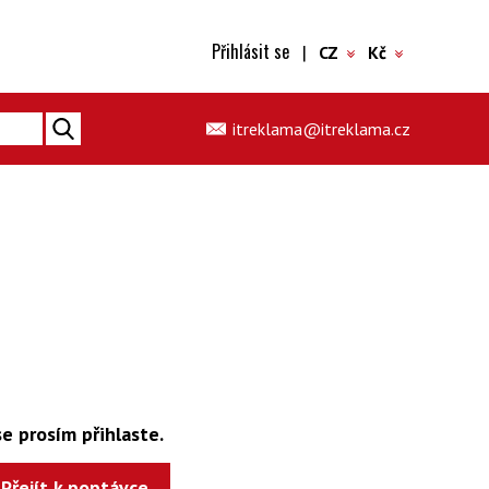
Přihlásit se
|
CZ
Kč
itreklama@itreklama.cz
e prosím přihlaste.
Přejít k poptávce