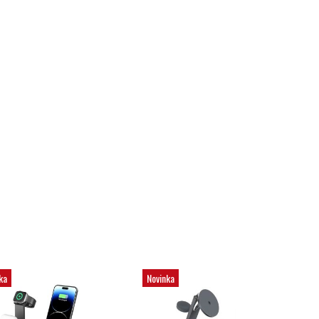
ka
Novinka