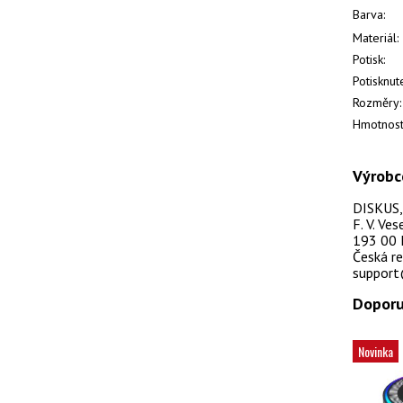
Barva:
Materiál:
Potisk:
Potisknut
Rozměry:
Hmotnost
Výrobc
DISKUS, s
F. V. Ve
193 00 
Česká re
support
Doporu
Novinka