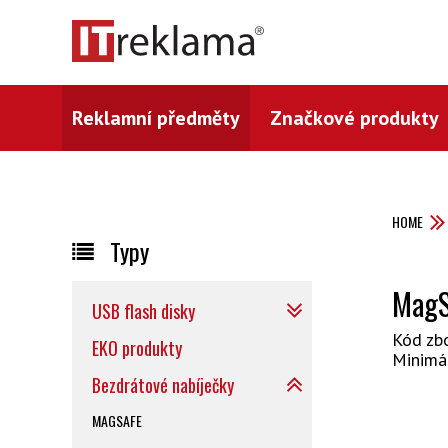
Reklamní předměty
Značkové produkty
HOME
Typy
MagS
USB flash disky
Kód zb
EKO produkty
Minimá
Bezdrátové nabíječky
MAGSAFE