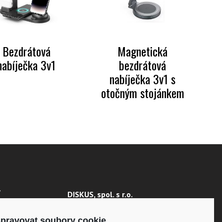
Bezdrátová
Magnetická
nabíječka 3v1
bezdrátová
nabíječka 3v1 s
otočným stojánkem
Y
DISKUS, spol. s r.o.
IČO: 41195183
 ÚDAJŮ
DIČ: CZ41195183
pravovat soubory cookie