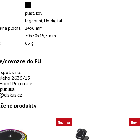
plast, kov
logoprint, UV digital
elná plocha:
24x6 mm
70x70x15,5 mm
:
65 g
e/dovozce do EU
pol. s r.o.
selého 2635/15
Horní Počernice
publika
@diskus.cz
čené produkty
Novinka
Novin