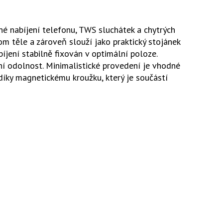
é nabíjení telefonu, TWS sluchátek a chytrých
om těle a zároveň slouží jako praktický stojánek
íjení stabilně fixován v optimální poloze.
í odolnost. Minimalistické provedení je vhodné
 díky magnetickému kroužku, který je součástí