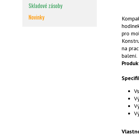
Skladové zásoby
Novinky
Kompakt
hodinek
pro mob
Konstru
na prac
balení.
Produk
Specifi
Vs
Vý
V
Vý
Vlastn