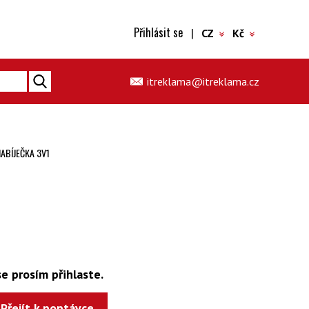
Přihlásit se
|
CZ
Kč
itreklama@itreklama.cz
ABÍJEČKA 3V1
1
e prosím přihlaste.
Přejít k poptávce