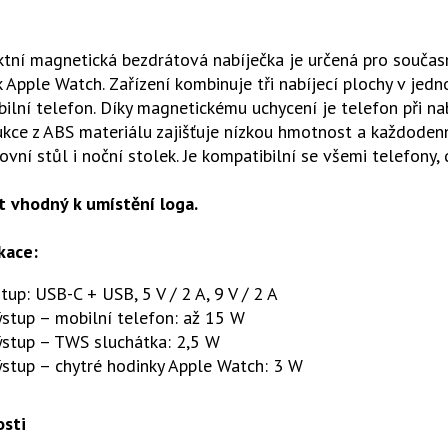
ní magnetická bezdrátová nabíječka je určená pro současn
 Apple Watch. Zařízení kombinuje tři nabíjecí plochy v jedn
ilní telefon. Díky magnetickému uchycení je telefon při nab
kce z ABS materiálu zajišťuje nízkou hmotnost a každodenn
ovní stůl i noční stolek. Je kompatibilní se všemi telefony,
t vhodný k umístění loga.
kace:
tup: USB-C + USB, 5 V / 2 A, 9 V / 2 A
stup – mobilní telefon: až 15 W
ýstup – TWS sluchátka: 2,5 W
stup – chytré hodinky Apple Watch: 3 W
osti