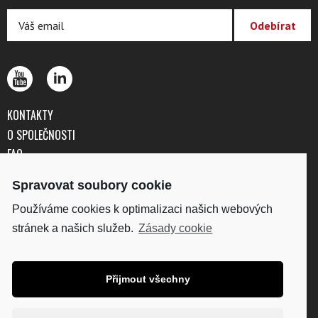
KONTAKTY
O SPOLEČNOSTI
FAQ
OBCHODNÍ PODMÍNKY
Spravovat soubory cookie
OCHRANA OSOBNÍCH ÚDAJŮ
Používáme cookies k optimalizaci našich webových
stránek a našich služeb.
Zásady cookie
DISKUS, spol. s r.o.
IČO: 41195183
DIČ: CZ41195183
Přijmout všechny
Fakturační adresa:
Kunětická 2534/2, 120 00