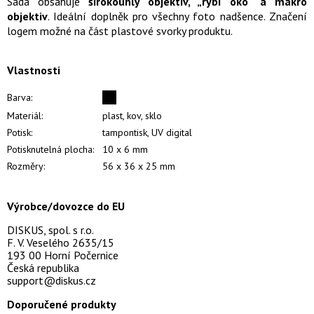
Sada obsahuje
širokoúhlý objektiv, „rybí oko“ a makro
objektiv
. Ideální doplněk pro všechny foto nadšence. Značení
logem možné na část plastové svorky produktu.
Vlastnosti
Barva:
Materiál:
plast, kov, sklo
Potisk:
tampontisk, UV digital
Potisknutelná plocha:
10 x 6 mm
Rozměry:
56 x 36 x 25 mm
Výrobce/dovozce do EU
DISKUS, spol. s r.o.
F. V. Veselého 2635/15
193 00 Horní Počernice
Česká republika
support@diskus.cz
Doporučené produkty