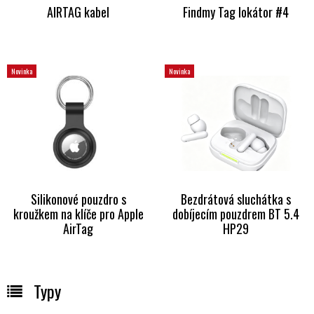
AIRTAG kabel
Findmy Tag lokátor #4
Novinka
Novinka
Silikonové pouzdro s
Bezdrátová sluchátka s
kroužkem na klíče pro Apple
dobíjecím pouzdrem BT 5.4
AirTag
HP29
Typy