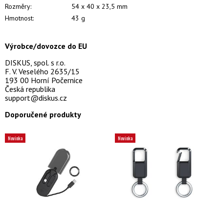
Rozměry:
54 x 40 x 23,5 mm
Hmotnost:
43 g
Výrobce/dovozce do EU
DISKUS, spol. s r.o.
F. V. Veselého 2635/15
193 00 Horní Počernice
Česká republika
support@diskus.cz
Doporučené produkty
Novinka
Novinka