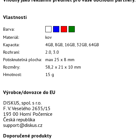
Vlastnosti
Barva:
Materiál:
kov
Kapacita:
4GB, 8GB, 16GB, 32GB, 64GB
Rozhraní:
2.0, 3.0
Potisknutelná plocha:
max 25 x 8 mm
Rozměry:
58,2 x 21 x 10 mm
Hmotnost:
15 g
Výrobce/dovozce do EU
DISKUS, spol. s r.o.
F. V. Veselého 2635/15
193 00 Horní Počernice
Česká republika
support@diskus.cz
Doporučené produkty