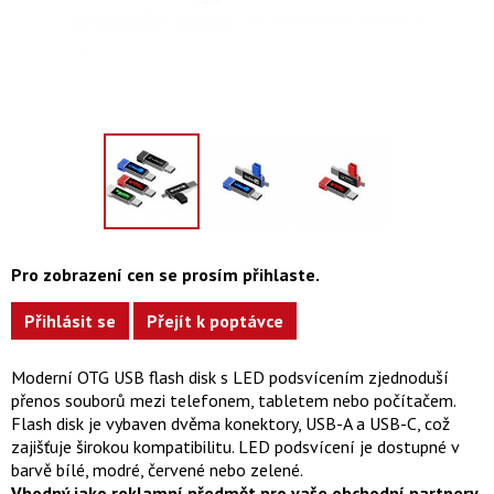
Pro zobrazení cen se prosím přihlaste.
Přihlásit se
Přejít k poptávce
Moderní OTG USB flash disk s LED podsvícením zjednoduší
přenos souborů mezi telefonem, tabletem nebo počítačem.
Flash disk je vybaven dvěma konektory, USB-A a USB-C, což
zajišťuje širokou kompatibilitu. LED podsvícení je dostupné v
barvě bílé, modré, červené nebo zelené.
Vhodný jako reklamní předmět pro vaše obchodní partnery.