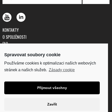
KONTAKTY
O SPOLEČNOSTI
FAQ
OBCHODNÍ PODMÍNKY
Spravovat soubory cookie
OCHRANA OSOBNÍCH ÚDAJŮ
Používáme cookies k optimalizaci našich webových
stránek a našich služeb.
Zásady cookie
DISKUS, spol. s r.o.
IČO: 41195183
DIČ: CZ41195183
Přijmout všechny
Fakturační adresa:
Kunětická 2534/2, 120 00
Praha 2
Zavřít