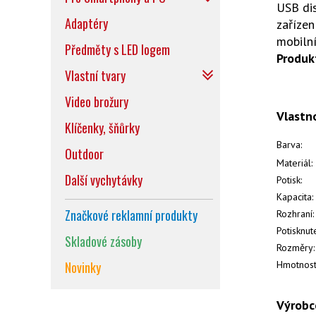
USB dis
Adaptéry
zařízen
mobiln
Předměty s LED logem
Produk
Vlastní tvary
Video brožury
Vlastn
Klíčenky, šňůrky
Barva:
Outdoor
Materiál:
Další vychytávky
Potisk:
Kapacita:
Značkové reklamní produkty
Rozhraní:
Potisknut
Skladové zásoby
Rozměry:
Novinky
Hmotnost
Výrobc