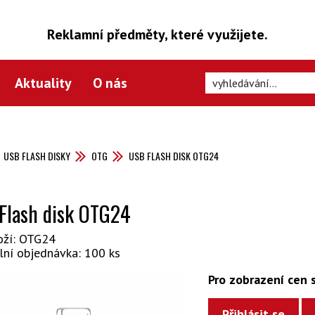
Reklamní předměty, které využijete.
Aktuality
O nás
USB FLASH DISKY
OTG
USB FLASH DISK OTG24
Flash disk OTG24
oží: OTG24
lní objednávka: 100 ks
Pro zobrazení cen s
Přihlásit se