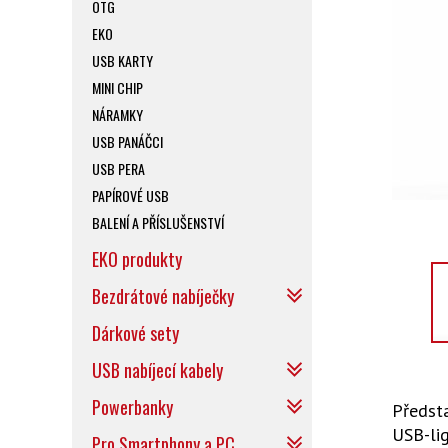
OTG
EKO
USB KARTY
MINI CHIP
NÁRAMKY
USB PANÁČCI
USB PERA
PAPÍROVÉ USB
BALENÍ A PŘÍSLUŠENSTVÍ
EKO produkty
Bezdrátové nabíječky
Dárkové sety
USB nabíjecí kabely
Powerbanky
Předst
USB-lig
Pro Smartphony a PC