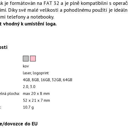
k je formátován na FAT 32 a je plně kompatibilní s opera
ími. Díky své malé velikosti a pohodlnému použití je ideál
ími telefony a notebooky.
t vhodný k umístění loga.
osti
kov
laser, logoprint
4GB, 8GB, 16GB, 32GB, 64GB
2.0, 3.0
elná plocha:
max 20 x 8 mm
52 x 21 x 7 mm
:
10.7 g
e/dovozce do EU