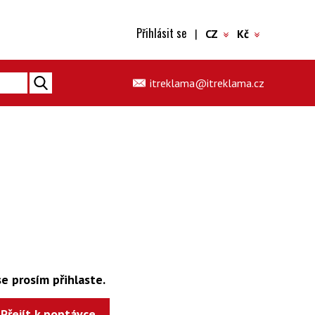
Přihlásit se
|
CZ
Kč
itreklama@itreklama.cz
e prosím přihlaste.
Přejít k poptávce