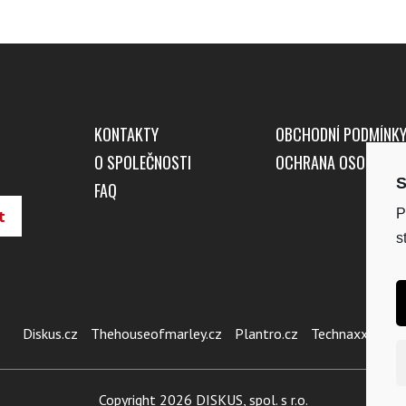
KONTAKTY
OBCHODNÍ PODMÍNK
O SPOLEČNOSTI
OCHRANA OSOBNÍCH
S
FAQ
P
s
Diskus.cz
Thehouseofmarley.cz
Plantro.cz
Technaxx.cz
Copyright 2026 DISKUS, spol. s r.o.