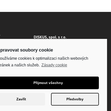
Y
DISKUS, spol. s r.o.
IČO: 41195183
 ÚDAJŮ
DIČ: CZ41195183
pravovat soubory cookie
oužíváme cookies k optimalizaci našich webových
Fakturační adresa:
Kunětická 2534/2, 120 00
tránek a našich služeb.
Zásady cookie
Praha 2
Přijmout všechny
Zavřít
Předvolby