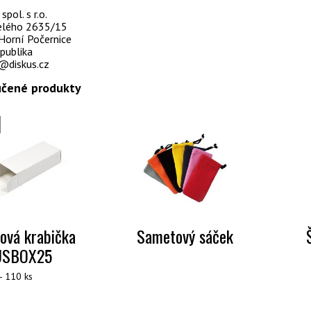
pol. s r.o.
selého 2635/15
Horní Počernice
publika
@diskus.cz
čené produkty
rová krabička
Sametový sáček
USBOX25
- 110 ks