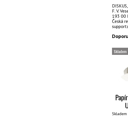
DISKUS, s
F. V. Ve
193 00 
Česká re
support
Doporu
Skladem
Papí
Skladem 