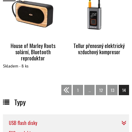
House of Marley Roots
Tellur přenosný elektrický
solární, Bluetooth
vzduchový kompresor
reproduktor
Skladem - 8 ks
<<
1
…
12
13
14
Typy
USB flash disky