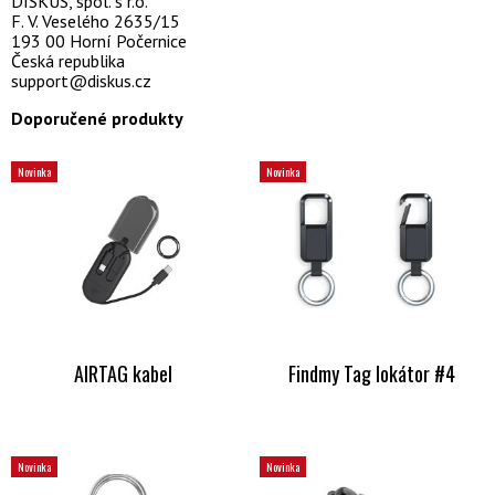
DISKUS, spol. s r.o.
F. V. Veselého 2635/15
193 00 Horní Počernice
Česká republika
support@diskus.cz
Doporučené produkty
Novinka
Novinka
AIRTAG kabel
Findmy Tag lokátor #4
Novinka
Novinka