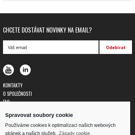
CHCETE DOSTÁVAT NOVINKY NA EMAIL?
KONTAKTY
O SPOLEČNOSTI
FAQ
OBCHODNÍ PODMÍNKY
Spravovat soubory cookie
OCHRANA OSOBNÍCH ÚDAJŮ
Používáme cookies k optimalizaci našich webových
stránek a našich služeb.
Zásady cookie
DISKUS, spol. s r.o.