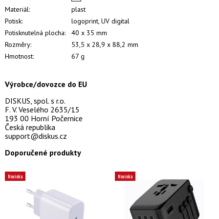
Materiál:
plast
Potisk:
logoprint, UV digital
Potisknutelná plocha:
40 x 35 mm
Rozměry:
53,5 x 28,9 x 88,2 mm
Hmotnost:
67 g
Výrobce/dovozce do EU
DISKUS, spol. s r.o.
F. V. Veselého 2635/15
193 00 Horní Počernice
Česká republika
support@diskus.cz
Doporučené produkty
Novinka
Novinka