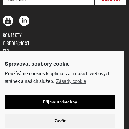
KONTAKTY
O SPOLEČNOSTI
FAQ
OBCHODNÍ PODMÍNKY
Spravovat soubory cookie
OCHRANA OSOBNÍCH ÚDAJŮ
Používáme cookies k optimalizaci našich webových
stránek a našich služeb.
Zásady cookie
DISKUS, spol. s r.o.
IČO: 41195183
DIČ: CZ41195183
Přijmout všechny
Fakturační adresa:
Kunětická 2534/2, 120 00
Praha 2
Zavřít