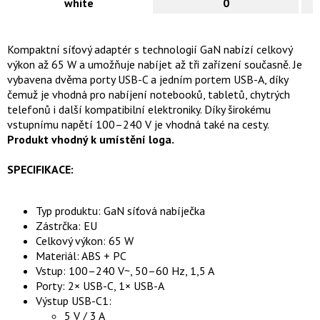
white
0
Kompaktní síťový adaptér s technologií GaN nabízí celkový
výkon až 65 W a umožňuje nabíjet až tři zařízení současně. Je
vybavena dvěma porty USB-C a jedním portem USB-A, díky
čemuž je vhodná pro nabíjení notebooků, tabletů, chytrých
telefonů i další kompatibilní elektroniky. Díky širokému
vstupnímu napětí 100–240 V je vhodná také na cesty.
Produkt vhodný k umístění loga.
SPECIFIKACE:
Typ produktu: GaN síťová nabíječka
Zástrčka: EU
Celkový výkon: 65 W
Materiál: ABS + PC
Vstup: 100–240 V~, 50–60 Hz, 1,5 A
Porty: 2× USB-C, 1× USB-A
Výstup USB-C1:
5 V / 3 A