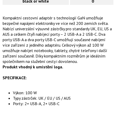
black or white
0
Kompaktní cestovní adaptér s technologií GaN umožňuje
bezpečné napájení elektroniky ve více než 200 zemích světa.
Nabízí univerzální výsuvné zástrčky pro standardy UK, EU, US a
AUS a celkem čtyři nabíjecí porty – 2 USB-A a 2 USB-C. Dva
porty USB-A a dva porty USB-C umožňují současné nabíjení
více zařízení z jediného adaptéru. Celkový výkon až 100 W
umožňuje nabíjet notebooky, tablety, chytré telefony i další
zařízení současně. Díky kompaktním rozměrům je ideálním
společníkem na služební cesty i dovolenou.
Produkt vhodný k umístění loga.
SPECIFIKACE:
Výkon: 100 W
Typy zástrček: UK / EU / US / AUS
Porty: 2× USB-A, 2× USB-C