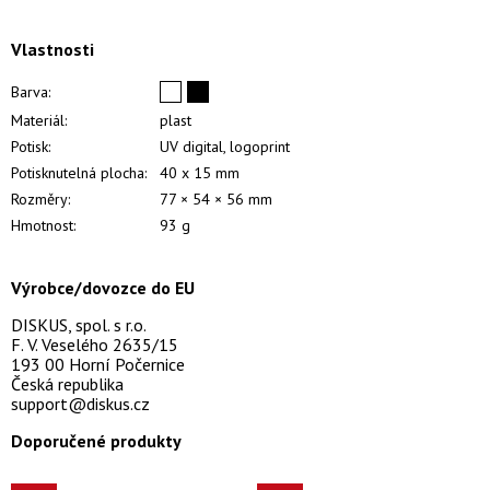
Vlastnosti
Barva:
Materiál:
plast
Potisk:
UV digital, logoprint
Potisknutelná plocha:
40 x 15 mm
Rozměry:
77 × 54 × 56 mm
Hmotnost:
93 g
Výrobce/dovozce do EU
DISKUS, spol. s r.o.
F. V. Veselého 2635/15
193 00 Horní Počernice
Česká republika
support@diskus.cz
Doporučené produkty