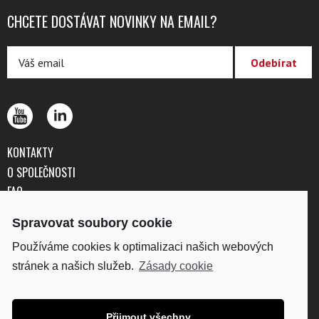
CHCETE DOSTÁVAT NOVINKY NA EMAIL?
KONTAKTY
O SPOLEČNOSTI
FAQ
OBCHODNÍ PODMÍNKY
Spravovat soubory cookie
OCHRANA OSOBNÍCH ÚDAJŮ
Používáme cookies k optimalizaci našich webových
stránek a našich služeb.
Zásady cookie
DISKUS, spol. s r.o.
IČO: 41195183
DIČ: CZ41195183
Přijmout všechny