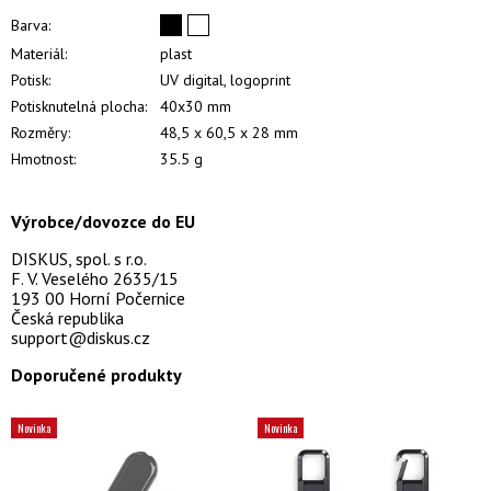
Barva:
Materiál:
plast
Potisk:
UV digital, logoprint
Potisknutelná plocha:
40x30 mm
Rozměry:
48,5 x 60,5 x 28 mm
Hmotnost:
35.5 g
Výrobce/dovozce do EU
DISKUS, spol. s r.o.
F. V. Veselého 2635/15
193 00 Horní Počernice
Česká republika
support@diskus.cz
Doporučené produkty
Novinka
Novinka