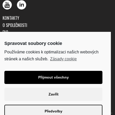
KONTAKTY
O SPOLEČNOSTI
FAQ
OBCHODNÍ PODMÍNKY
Spravovat soubory cookie
OCHRANA OSOBNÍCH ÚDAJŮ
Používáme cookies k optimalizaci našich webových
stránek a našich služeb.
Zásady cookie
DISKUS, spol. s r.o.
IČO: 41195183
DIČ: CZ41195183
Přijmout všechny
Fakturační adresa:
Kunětická 2534/2, 120 00
Praha 2
Zavřít
Diskus.cz
Thehouseofmarley.cz
Plantro.cz
Technaxx.cz
Předvolby