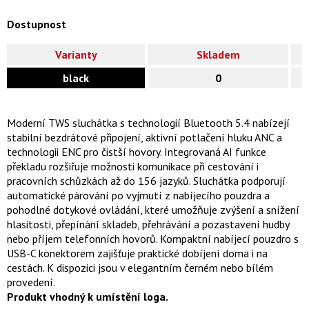
Dostupnost
Varianty
Skladem
black
0
Moderní TWS sluchátka s technologií Bluetooth 5.4 nabízejí
stabilní bezdrátové připojení, aktivní potlačení hluku ANC a
technologii ENC pro čistší hovory. Integrovaná AI funkce
překladu rozšiřuje možnosti komunikace při cestování i
pracovních schůzkách až do 156 jazyků. Sluchátka podporují
automatické párování po vyjmutí z nabíjecího pouzdra a
pohodlné dotykové ovládání, které umožňuje zvýšení a snížení
hlasitosti, přepínání skladeb, přehrávání a pozastavení hudby
nebo příjem telefonních hovorů. Kompaktní nabíjecí pouzdro s
USB-C konektorem zajišťuje praktické dobíjení doma i na
cestách. K dispozici jsou v elegantním černém nebo bílém
provedení.
Produkt vhodný k umístění loga.