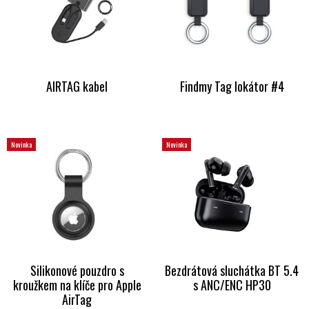
AIRTAG kabel
Findmy Tag lokátor #4
Novinka
Novinka
Silikonové pouzdro s
Bezdrátová sluchátka BT 5.4
kroužkem na klíče pro Apple
s ANC/ENC HP30
AirTag