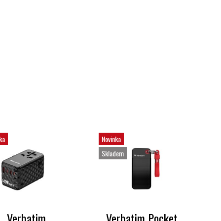
ka
Novinka
Skladem
Verbatim
Verbatim Pocket