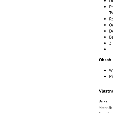
D
Po
T
Ro
O
Dé
B
3 
Obsah 
W
Př
Vlastn
Barva:
Materiál: