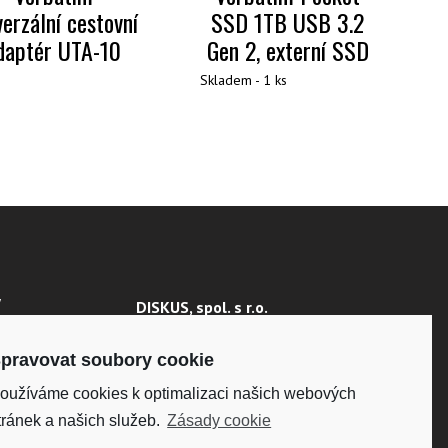
verzální cestovní
SSD 1TB USB 3.2
daptér UTA-10
Gen 2, externí SSD
Skladem - 1 ks
Y
DISKUS, spol. s r.o.
IČO: 41195183
 ÚDAJŮ
DIČ: CZ41195183
pravovat soubory cookie
oužíváme cookies k optimalizaci našich webových
Fakturační adresa:
Kunětická 2534/2, 120 00
tránek a našich služeb.
Zásady cookie
Praha 2