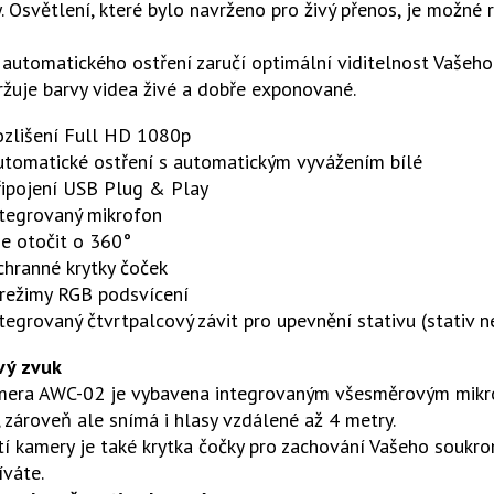
. Osvětlení, které bylo navrženo pro živý přenos, je možné
.
automatického ostření zaručí optimální viditelnost Vašeho
ržuje barvy videa živé a dobře exponované.
ozlišení Full HD 1080p
utomatické ostření s automatickým vyvážením bílé
řipojení USB Plug & Play
ntegrovaný mikrofon
e otočit o 360°
chranné krytky čoček
 režimy RGB podsvícení
tegrovaný čtvrtpalcový závit pro upevnění stativu (stativ n
vý zvuk
era AWC-02 je vybavena integrovaným všesměrovým mikrofo
, zároveň ale snímá i hlasy vzdálené až 4 metry.
í kamery je také krytka čočky pro zachování Vašeho soukr
íváte.