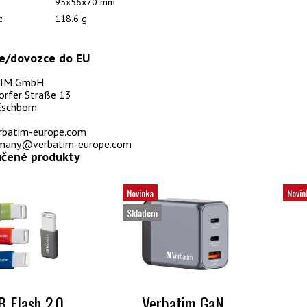
95x56x70 mm
:
118.6 g
e/dovozce do EU
IM GmbH
orfer Straße 13
schborn
batim-europe.com
rmany@verbatim-europe.com
čené produkty
Novinka
Novin
Skladem
 Flash 2.0
Verbatim GaN