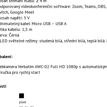
osah snímání hlasu: ≥ 4 m
dporovaný videokonferenční software: Zoom, Teams, OBS, F
witch, Google Meet
zsah napětí: 5 V
dnímatelný kabel Micro USB – USB A
lka kabelu: 1,5 m
arva: Černá
LED světelné režimy: studená bílá, střední bílá, teplá bíl
balení:
ebkamera Verbatim AWC-02 Full HD 1080p s automatickým
íručka pro rychlý start
osti
plast