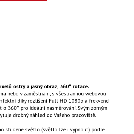
xelů ostrý a jasný obraz, 360° rotace.
doma nebo v zaměstnání, s všestrannou webovou
fektní díky rozlišení Full HD 1080p a frekvenci
t o 360° pro ideální nasměrování. Svým zorným
kytuje drobný náhled do Vašeho pracoviště.
bo studené světlo (světlo lze i vypnout) podle