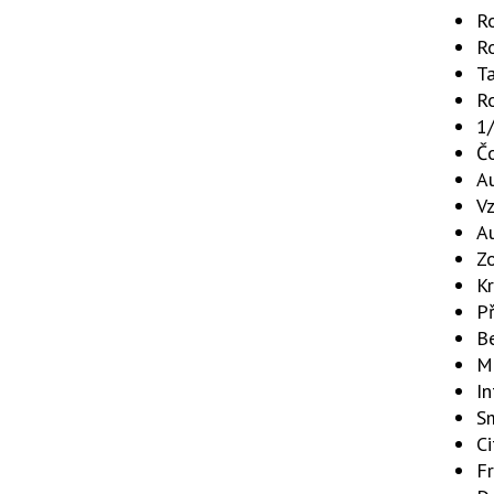
Ro
R
T
Ro
1
Č
A
V
A
Zo
Kr
Př
B
Mo
I
Sm
Ci
F