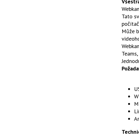
Všestr
Webkame
Tato sv
počíta
Může bý
videoh
Webkam
Teams, 
Jednodu
Požada
US
W
Ma
Li
A
Techni