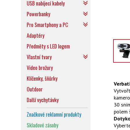
USB nabíjecí kabely
Powerbanky
Pro Smartphony a PC
Adaptéry
Předměty s LED logem
Vlastní tvary
Video brožury
Klíčenky, šňůrky
Verbat
Outdoor
Vytvořt
kamerou
Další vychytávky
30 sním
polem š
Značkové reklamní produkty
Dotyko
Skladové zásoby
Vyberte