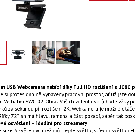
im USB Webcamera nabízí díky Full HD rozlišení s 1080 pi
e si profesionálně vybavený pracovní prostor, ať už jste 
 Verbatim AWC-02. Obraz Vašich videohovorů bude vždy per
ků za sekundu při rozlišení 2K. Webkameru je možné otáče
ířky 72° snímá hlavu, ramena a část pozadí, záběr tak pos
vé osvětlení – ideální pro streamery
 si ze 3 světelných režimů; teplé světlo, střední světlo ne