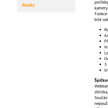
potřeby
Novinky
kamery
Funkce 
bílé ud
R
A
P
I
Lz
O
3
In
Špičko
Webkam
zblízka
Součást
nepouž