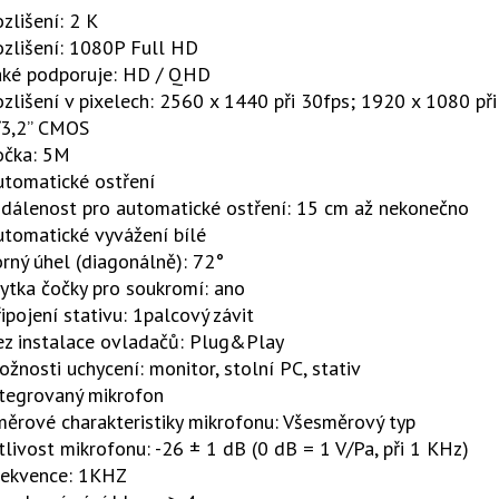
zlišení: 2 K
ozlišení: 1080P Full HD
aké podporuje: HD / QHD
zlišení v pixelech: 2560 x 1440 při 30fps; 1920 x 1080 př
/3,2” CMOS
očka: 5M
utomatické ostření
zdálenost pro automatické ostření: 15 cm až nekonečno
utomatické vyvážení bílé
rný úhel (diagonálně): 72°
ytka čočky pro soukromí: ano
ipojení stativu: 1palcový závit
ez instalace ovladačů: Plug&Play
žnosti uchycení: monitor, stolní PC, stativ
ntegrovaný mikrofon
ěrové charakteristiky mikrofonu: Všesměrový typ
tlivost mikrofonu: -26 ± 1 dB (0 dB = 1 V/Pa, při 1 KHz)
rekvence: 1KHZ