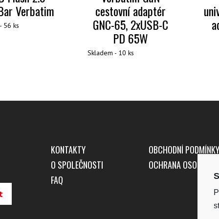
Bar Verbatim
cestovní adaptér
uni
GNC-65, 2xUSB-C
a
- 56 ks
PD 65W
Skladem - 10 ks
KONTAKTY
OBCHODNÍ PODMÍNK
O SPOLEČNOSTI
OCHRANA OSOBNÍCH
S
FAQ
P
s