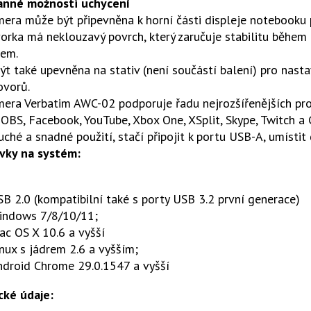
anné možnosti uchycení
ra může být připevněna k horní části displeje notebooku 
orka má neklouzavý povrch, který zaručuje stabilitu běhe
čem.
t také upevněna na stativ (není součástí balení) pro nast
ovorů.
era Verbatim AWC-02 podporuje řadu nejrozšířenějších pro
OBS, Facebook, YouTube, Xbox One, XSplit, Skype, Twitch a
ché a snadné použití, stačí připojit k portu USB-A, umístit 
vky na systém:
B 2.0 (kompatibilní také s porty USB 3.2 první generace)
indows 7/8/10/11;
c OS X 10.6 a vyšší
nux s jádrem 2.6 a vyšším;
ndroid Chrome 29.0.1547 a vyšší
cké údaje: