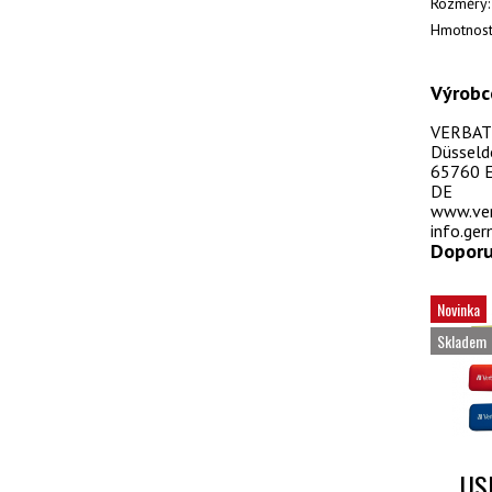
Rozměry:
Hmotnost
Výrobc
VERBAT
Düsseld
65760 E
DE
www.ver
info.ge
Doporu
Novinka
Skladem
USB