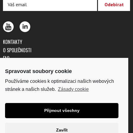
KONTAKTY
O SPOLEČNOSTI
FAQ
OBCHODNÍ PODMÍNKY
Spravovat soubory cookie
OCHRANA OSOBNÍCH ÚDAJŮ
Používáme cookies k optimalizaci našich webových
stránek a našich služeb.
Zásady cookie
DISKUS, spol. s r.o.
IČO: 41195183
DIČ: CZ41195183
Přijmout všechny
Fakturační adresa:
Kunětická 2534/2, 120 00
Praha 2
Zavřít