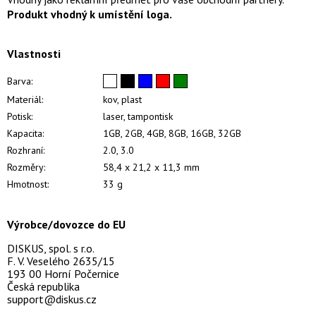
Produkt vhodný k umístění loga.
Vlastnosti
Barva:
Materiál:
kov, plast
Potisk:
laser, tampontisk
Kapacita:
1GB, 2GB, 4GB, 8GB, 16GB, 32GB
Rozhraní:
2.0, 3.0
Rozměry:
58,4 x 21,2 x 11,3 mm
Hmotnost:
33 g
Výrobce/dovozce do EU
DISKUS, spol. s r.o.
F. V. Veselého 2635/15
193 00 Horní Počernice
Česká republika
support@diskus.cz