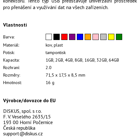
konektoru. Tento typ USB představuje univerzální prostředek
pro přenášení a využívání dat na všech zařízeních.
Vlastnosti
Barva:
Materiál:
kov, plast
Potisk:
tampontisk
Kapacita:
1GB, 2GB, 4GB, 8GB, 16GB, 32GB, 64GB
Rozhraní:
2.0
Rozměry:
71,5 x 17,5 x 8,5 mm
Hmotnost:
16 g
Výrobce/dovozce do EU
DISKUS, spol. s r.o.
F. V. Veselého 2635/15
193 00 Horní Počernice
Česká republika
support@diskus.cz