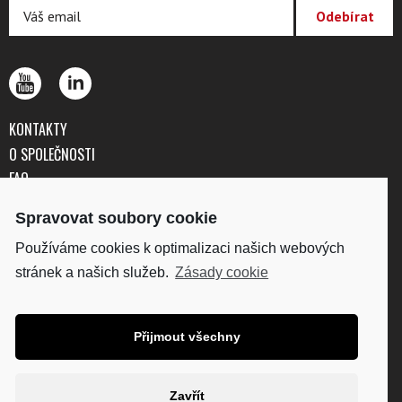
KONTAKTY
O SPOLEČNOSTI
FAQ
OBCHODNÍ PODMÍNKY
Spravovat soubory cookie
OCHRANA OSOBNÍCH ÚDAJŮ
Používáme cookies k optimalizaci našich webových
stránek a našich služeb.
Zásady cookie
DISKUS, spol. s r.o.
IČO: 41195183
DIČ: CZ41195183
Přijmout všechny
Fakturační adresa:
Kunětická 2534/2, 120 00
Praha 2
Zavřít