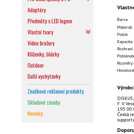
Vlastn
Adaptéry
Barva:
Předměty s LED logem
Materiál:
Vlastní tvary
Potisk:
Kapacita:
Video brožury
Rozhraní:
Klíčenky, šňůrky
Potisknut
Rozměry:
Outdoor
Hmotnost
Další vychytávky
Výrobc
Značkové reklamní produkty
DISKUS, s
Skladové zásoby
F. V. Ve
193 00 
Novinky
Česká re
support
Doporu