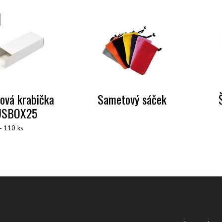
rová krabička
Sametový sáček
USBOX25
- 110 ks