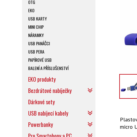
OTG
EKO
USB KARTY
MINI CHIP
NÁRAMKY
USB PANÁČCI
USB PERA
PAPÍROVÉ USB
BALENÍ A PŘÍSLUŠENSTVÍ
EKO produkty
Bezdrátové nabíječky
Dárkové sety
USB nabíjecí kabely
Plasto
Powerbanky
micro 
Pro Smartphony a PC