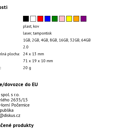
osti
plast, kov
laser, tampontisk
1GB, 2GB, 4GB, 8GB, 16GB, 32GB, 64GB
2.0
elná plocha:
24 x 13 mm
71 x 19 x 10 mm
:
20 g
e/dovozce do EU
pol. s r.o.
selého 2635/15
Horní Počernice
publika
@diskus.cz
čené produkty