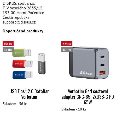
DISKUS, spol. s r.o.
F. V. Veselého 2635/15
193 00 Horní Počernice
Česká republika
support@diskus.cz
Doporučené produkty
Novinka
Novinka
Skladem
Skladem
USB Flash 2.0 DataBar
Verbatim GaN cestovní
Verbatim
adaptér GNC-65, 2xUSB-C PD
65W
Skladem - 56 ks
Skladem - 10 ks