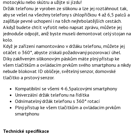
motocyklu nebo skútru a užijte si jízdu!
Držák telefonu je vyroben ze silikonu a lze jej roztáhnout tak,
aby se vešel na všechny telefony s úhlopříčkou 4 až 6,5 palců a
zajišťuje pevné uchopení i na těch nejhrbolatějších cestách.
A když budete chtít vyfotit nebo napsat zprávu, můžete jej
jednoduše odpojit, aniž byste museli demontovat celý stojan na
kolo.
Když je zařízení namontováno v držáku telefonu, můžete jej
otáčet o 360°, abyste získali požadovaný pozorovací úhel.
Díky zakřiveným silikonovým páskům máte plný přístup ke
všem tlačítkům a ovládacím prvkům svého smartphonu a nikdy
nebude blokovat ID obličeje, světelný senzor, domovské
tlačítko a prstový senzor.
Kompatibilní se všemi 4-6,5palcovými smartphony
Univerzální držák telefonu na řídítka
Odnímatelný držák telefonu s 360° rotací
Plný přístup ke všem tlačítkům a ovládacím prvkům
smartphonu
Technické specifikace