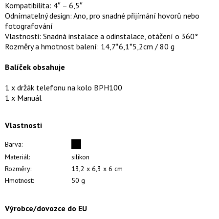
Kompatibilita: 4″ – 6,5″
Odnímatelný design: Ano, pro snadné přijímání hovorů nebo
fotografování
Vlastnosti: Snadná instalace a odinstalace, otáčení o 360°
Rozměry a hmotnost balení: 14,7*6,1*5,2cm / 80 g
Balíček obsahuje
1 x držák telefonu na kolo BPH100
1 x Manuál
Vlastnosti
Barva:
Materiál:
silikon
Rozměry:
13,2 x 6,3 x 6 cm
Hmotnost:
50 g
Výrobce/dovozce do EU