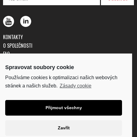
KONTAKTY
O SPOLEČNOSTI
FAQ
OBCHODNÍ PODMÍNKY
Spravovat soubory cookie
OCHRANA OSOBNÍCH ÚDAJŮ
Používáme cookies k optimalizaci našich webových
stránek a našich služeb.
Zásady cookie
DISKUS, spol. s r.o.
IČO: 41195183
DIČ: CZ41195183
Přijmout všechny
Fakturační adresa:
Kunětická 2534/2, 120 00
Praha 2
Zavřít