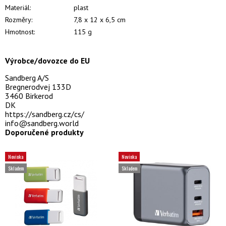
Materiál:
plast
Rozměry:
7,8 x 12 x 6,5 cm
Hmotnost:
115 g
Výrobce/dovozce do EU
Sandberg A/S
Bregnerodvej 133D
3460 Birkerod
DK
https://sandberg.cz/cs/
info@sandberg.world
Doporučené produkty
Novinka
Novinka
Skladem
Skladem