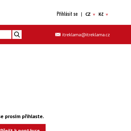
Přihlásit se
|
CZ
Kč
itreklama@itreklama.cz
e prosím přihlaste.
Přejít k poptávce