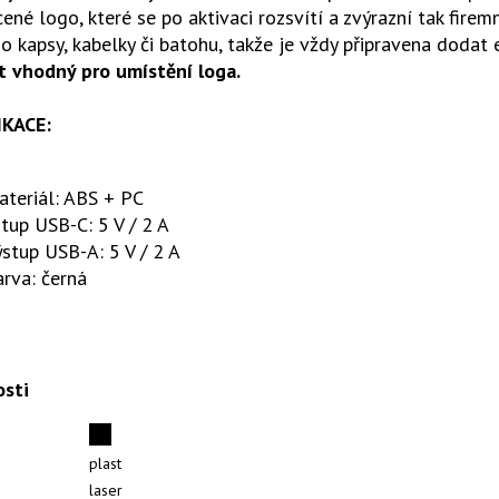
ené logo, které se po aktivaci rozsvítí a zvýrazní tak fir
o kapsy, kabelky či batohu, takže je vždy připravena dodat 
t vhodný pro umístění loga.
IKACE:
ateriál: ABS + PC
tup USB-C: 5 V / 2 A
stup USB-A: 5 V / 2 A
rva: černá
osti
plast
laser