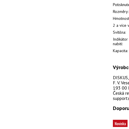
Potisknut
Rozměry:
Hmotnost
2 a více 
Svítilna:
Indikátor
nabití:
Kapacita:
Výrobc
DISKUS, s
F. V. Ve
193 00 
Česká re
support
Doporu
Novinka