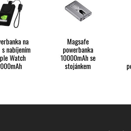
erbanka na
Magsafe
e s nabíjením
powerbanka
ple Watch
10000mAh se
2000mAh
stojánkem
p