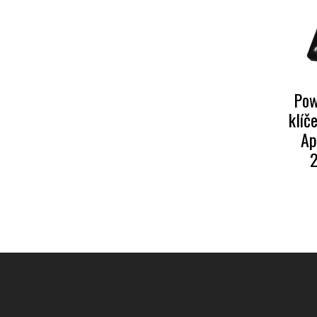
Pow
klíč
Ap