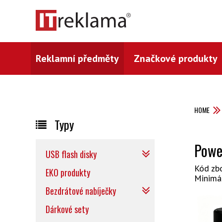
Reklamní předměty
Značkové produkty
HOME
Typy
Powe
USB flash disky
Kód zb
EKO produkty
Minimá
Bezdrátové nabíječky
Dárkové sety