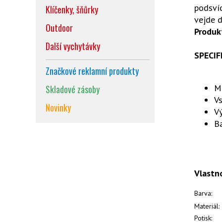
podsvíc
Klíčenky, šňůrky
vejde d
Outdoor
Produk
Další vychytávky
SPECIF
Značkové reklamní produkty
M
Skladové zásoby
Vs
Novinky
Vý
Ba
Vlastn
Barva:
Materiál:
Potisk: