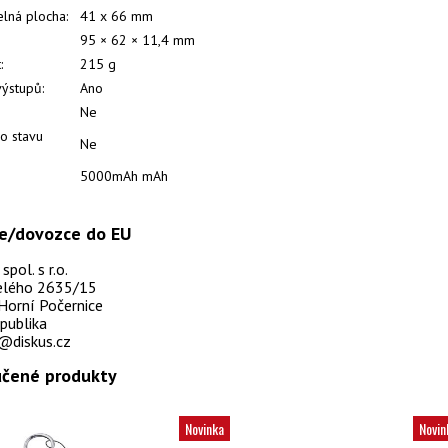
elná plocha:
41 x 66 mm
95 × 62 × 11,4 mm
:
215 g
výstupů:
Ano
Ne
 o stavu
Ne
5000mAh mAh
e/dovozce do EU
pol. s r.o.
selého 2635/15
Horní Počernice
publika
@diskus.cz
čené produkty
Novinka
Novin