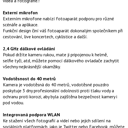
videa a fotografie.!
Externí mikrofon
Externím mikrofone nabízí fotoaparát podporu pro různé
scénáře a aplikace.
Funkční design činí váš fotoaparát dokonalým společníkem při
cestování, live koncertech, cyklistice a další.
2,4 GHz dálkové ovládání
Pokud držíte kameru rukou, mate ji pripojenou k helmě,
selfie tyči, atd, můžete pomocí dálkového ovladače zachytit
všechny nejkrásnější okamžiky.
Vodotěsnost do 40 metrů
Kamera je vodotěsná do 40 metrů, vodotěsné pouzdro
poskytuje 3 dny profesionální odolnosti proti tlaku vody a
ochranu proti korozi, aby byla zajištěna bezpečnost kamery i
pod vodou.
Integrovaná podpora WLAN
Ke stažení všech fotografií a videí nebo jejich sdílení na
sociálních platformách, jako je Twitter nebo Facebook, můžete