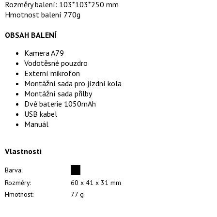
Rozměry balení: 103*103*250 mm
Hmotnost balení 770g
OBSAH BALENÍ
Kamera A79
Vodotěsné pouzdro
Externí mikrofon
Montážní sada pro jízdní kola
Montážní sada přilby
Dvě baterie 1050mAh
USB kabel
Manuál
Vlastnosti
Barva:
Rozměry:
60 x 41 x 31 mm
Hmotnost:
77 g