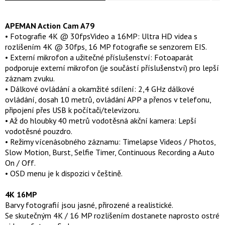
APEMAN Action Cam A79
• Fotografie 4K @ 30fpsVideo a 16MP: Ultra HD videa s
rozlišením 4K @ 30fps, 16 MP fotografie se senzorem EIS.
• Externí mikrofon a užitečné příslušenství: Fotoaparát
podporuje externí mikrofon (je součástí příslušenství) pro lepší
záznam zvuku.
• Dálkové ovládání a okamžité sdílení: 2,4 GHz dálkové
ovládání, dosah 10 metrů, ovládání APP a přenos v telefonu,
připojení přes USB k počítači/televizoru.
• Až do hloubky 40 metrů vodotěsná akční kamera: Lepší
vodotěsné pouzdro.
• Režimy vícenásobného záznamu: Timelapse Videos / Photos,
Slow Motion, Burst, Selfie Timer, Continuous Recording a Auto
On / Off.
• OSD menu je k dispozici v češtině.
4K 16MP
Barvy fotografií jsou jasné, přirozené a realistické.
Se skutečným 4K / 16 MP rozlišením dostanete naprosto ostré