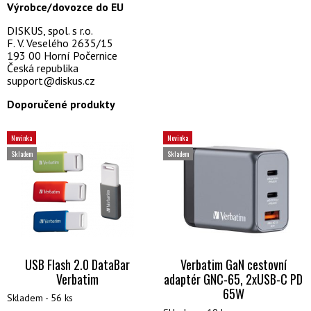
Výrobce/dovozce do EU
DISKUS, spol. s r.o.
F. V. Veselého 2635/15
193 00 Horní Počernice
Česká republika
support@diskus.cz
Doporučené produkty
Novinka
Novinka
Skladem
Skladem
USB Flash 2.0 DataBar
Verbatim GaN cestovní
Verbatim
adaptér GNC-65, 2xUSB-C PD
65W
Skladem - 56 ks