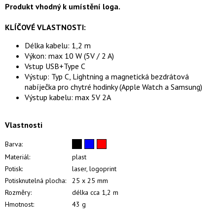
Produkt vhodný k umístění loga.
KLÍČOVÉ VLASTNOSTI:
Délka kabelu: 1,2 m
Výkon: max 10 W (5V / 2 A)
Vstup USB+Type C
Výstup: Typ C, Lightning a magnetická bezdrátová
nabíječka pro chytré hodinky (Apple Watch a Samsung)
Výstup kabelu: max 5V 2A
Vlastnosti
Barva:
Materiál:
plast
Potisk:
laser, logoprint
Potisknutelná plocha:
25 x 25 mm
Rozměry:
délka cca 1,2 m
Hmotnost:
43 g