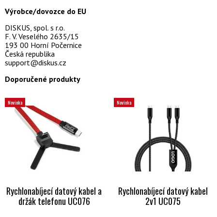
Výrobce/dovozce do EU
DISKUS, spol. s r.o.
F. V. Veselého 2635/15
193 00 Horní Počernice
Česká republika
support@diskus.cz
Doporučené produkty
Novinka
Novinka
Rychlonabíjecí datový kabel a
Rychlonabíjecí datový kabel
držák telefonu UC076
2v1 UC075