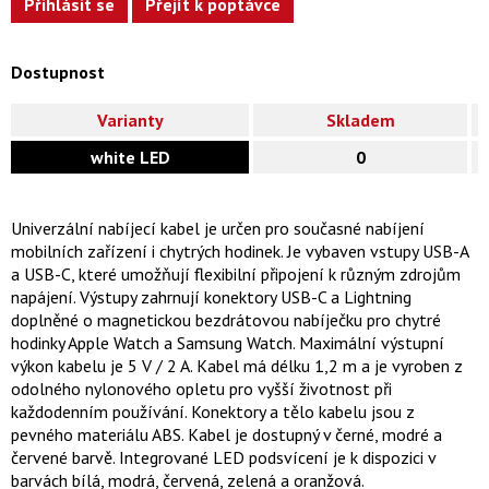
Přihlásit se
Přejít k poptávce
Dostupnost
Varianty
Skladem
white LED
0
Univerzální nabíjecí kabel je určen pro současné nabíjení
mobilních zařízení i chytrých hodinek. Je vybaven vstupy USB-A
a USB-C, které umožňují flexibilní připojení k různým zdrojům
napájení. Výstupy zahrnují konektory USB-C a Lightning
doplněné o magnetickou bezdrátovou nabíječku pro chytré
hodinky Apple Watch a Samsung Watch. Maximální výstupní
výkon kabelu je 5 V / 2 A. Kabel má délku 1,2 m a je vyroben z
odolného nylonového opletu pro vyšší životnost při
každodenním používání. Konektory a tělo kabelu jsou z
pevného materiálu ABS. Kabel je dostupný v černé, modré a
červené barvě. Integrované LED podsvícení je k dispozici v
barvách bílá, modrá, červená, zelená a oranžová.