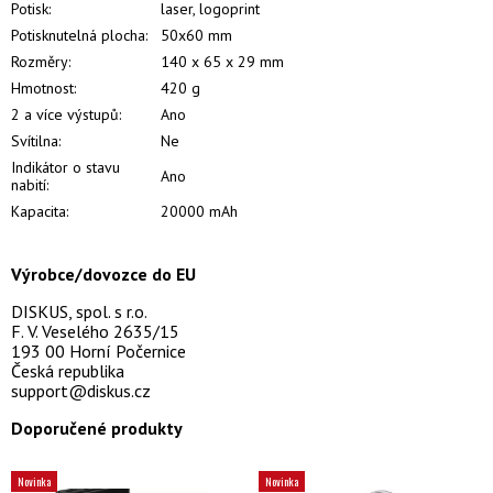
Potisk:
laser, logoprint
Potisknutelná plocha:
50x60 mm
Rozměry:
140 x 65 x 29 mm
Hmotnost:
420 g
2 a více výstupů:
Ano
Svítilna:
Ne
Indikátor o stavu
Ano
nabití:
Kapacita:
20000 mAh
Výrobce/dovozce do EU
DISKUS, spol. s r.o.
F. V. Veselého 2635/15
193 00 Horní Počernice
Česká republika
support@diskus.cz
Doporučené produkty
Novinka
Novinka