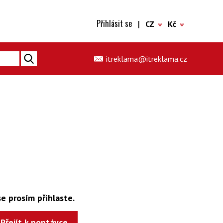
Přihlásit se
|
CZ
Kč
itreklama@itreklama.cz
e prosím přihlaste.
Přejít k poptávce