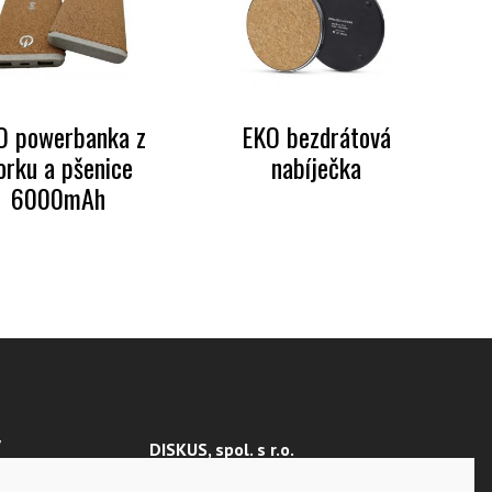
O powerbanka z
EKO bezdrátová
orku a pšenice
nabíječka
6000mAh
Y
DISKUS, spol. s r.o.
IČO: 41195183
 ÚDAJŮ