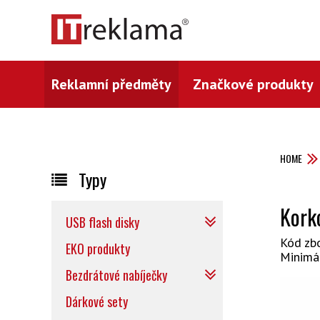
Reklamní předměty
Značkové produkty
HOME
Typy
Kork
USB flash disky
Kód zb
EKO produkty
Minimá
Bezdrátové nabíječky
Dárkové sety