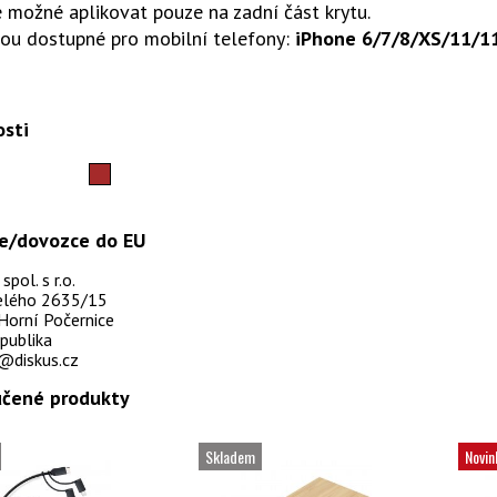
 možné aplikovat pouze na zadní část krytu.
sou dostupné pro mobilní telefony:
iPhone 6/7/8/XS/11/11
.
osti
e/dovozce do EU
pol. s r.o.
selého 2635/15
Horní Počernice
publika
@diskus.cz
čené produkty
Skladem
Novin