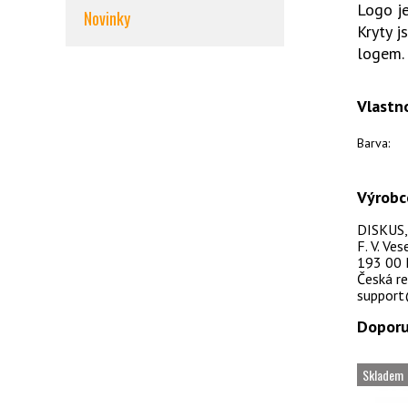
Logo je
Novinky
Kryty j
logem
Vlastn
Barva:
Výrobc
DISKUS, s
F. V. Ve
193 00 
Česká re
support
Doporu
Skladem