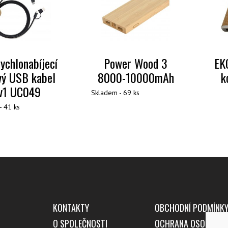
ychlonabíjecí
Power Wood 3
EK
vý USB kabel
8000-10000mAh
k
v1 UC049
Skladem - 69 ks
- 41 ks
KONTAKTY
OBCHODNÍ PODMÍNK
O SPOLEČNOSTI
OCHRANA OSOBNÍCH