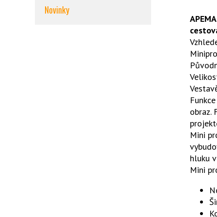
Novinky
APEMAN
cestov
Vzhlede
Minipro
Původní
Velikos
Vestavě
Funkce 
obraz.
projekt
Mini pr
vybudov
hluku v
Mini pr
N
Š
Ko