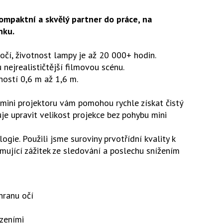
mpaktní a skvělý partner do práce, na
nku.
čí, životnost lampy je až 20 000+ hodin.
nejrealističtější filmovou scénu.
ností 0,6 m až 1,6 m.
 mini projektoru vám pomohou rychle získat čistý
 upravit velikost projekce bez pohybu mini
gie. Použili jsme suroviny prvotřídní kvality k
ující zážitek ze sledování a poslechu snížením
hranu očí
ízeními