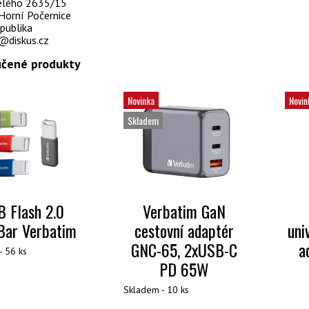
selého 2635/15
Horní Počernice
publika
@diskus.cz
čené produkty
Novinka
Novin
Skladem
 Flash 2.0
Verbatim GaN
Bar Verbatim
cestovní adaptér
uni
GNC-65, 2xUSB-C
a
- 56 ks
PD 65W
Skladem - 10 ks