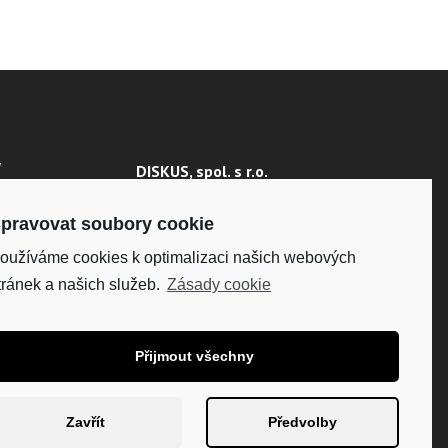
Y
DISKUS, spol. s r.o.
IČO: 41195183
 ÚDAJŮ
DIČ: CZ41195183
pravovat soubory cookie
oužíváme cookies k optimalizaci našich webových
Fakturační adresa:
Kunětická 2534/2, 120 00
tránek a našich služeb.
Zásady cookie
Praha 2
Přijmout všechny
Zavřít
Předvolby