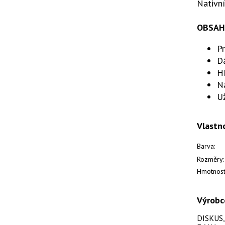
Nativní
OBSAH
Pr
D
H
N
Už
Vlastn
Barva:
Rozměry:
Hmotnost
Výrobc
DISKUS, s