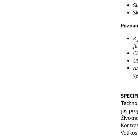
Su
Sk
Pozná
K 
fu
Ch
US
ru
vý
SPECIF
Techno
jas pr
Životn
Kontra
Velikos