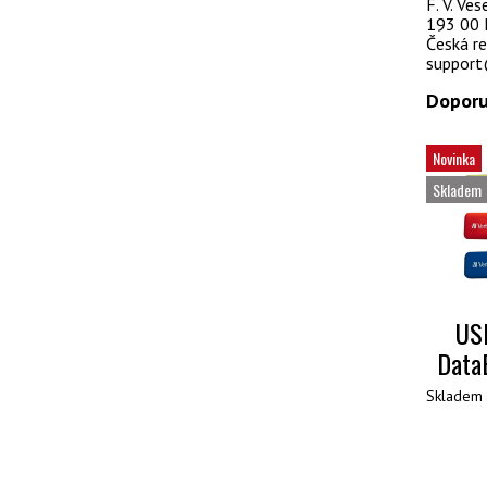
F. V. Ve
193 00 
Česká re
support
Doporu
Novinka
Skladem
USB
Data
Skladem 