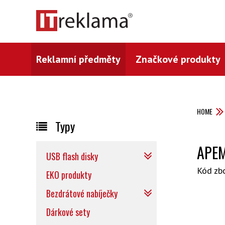
Reklamní předměty
Značkové produkty
HOME
Typy
APEM
USB flash disky
Kód zb
EKO produkty
Bezdrátové nabíječky
Dárkové sety