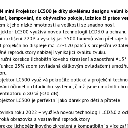
 mini Projektor LC500 je díky skvělému designu velmi ko
ání, kempování, do obývacího pokoje, ložnice či práce ve
m k jeho nízké hmotnosti a velikosti se snadno nosí.
jektor LC500 využívá novou technologii LCD3.0 a ochranu o
 rozlišení 720P a vysoký jas 5500 lumenů vám přehraje tu 
t projekčního displeje má 22~120 palců s projekční vzdále
né reproduktory nabízejí vynikající kvalitu zvuku.
ruční korekce lichoběžníkového zkreslení a zaostření ±15°
 Funkce 25% zoom (ovládaná dálkovým ovladačem) umožňuje
oru
ojektor LC500 využívá pokročilé optické a projekční technolo
ání účinného chladicího systému, čímž jsme umožnili ohrom
entilátoru o 80 % (<30 dB).
ojektor LC500 je perfektní jako dárek pro děti a přátele
ovinka roku 2022 – využívá novou technologii LCD3.0 a oc
iroká obrazovka a vestavěné reproduktory
rekce lichoběžníkového zkreslení a kompatibilní s více zař