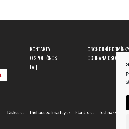
KONTAKTY
OBCHODNÍ PODMÍNK
O SPOLEČNOSTI
OCHRANA OSOBNÍCH
S
FAQ
P
s
Diskus.cz
Thehouseofmarley.cz
Plantro.cz
Technaxx.cz