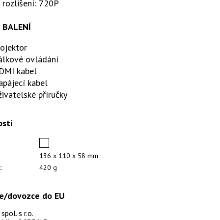
 rozlišení: 720P
 BALENÍ
ojektor
álkové ovládání
DMI kabel
apájecí kabel
ivatelské příručky
osti
136 x 110 x 58 mm
:
420 g
e/dovozce do EU
pol. s r.o.