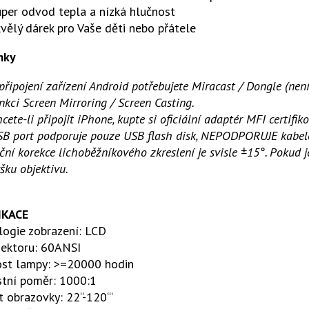
per odvod tepla a nízká hlučnost
vělý dárek pro Vaše děti nebo přátele
mky
připojení zařízení Android potřebujete Miracast / Dongle (není
nkci Screen Mirroring / Screen Casting.
cete-li připojit iPhone, kupte si oficiální adaptér MFI certif
B port podporuje pouze USB flash disk, NEPODPORUJE kabelov
ční korekce lichoběžníkového zkreslení je svisle ±15°. Poku
šku objektivu.
IKACE
logie zobrazení: LCD
ojektoru: 60ANSI
ost lampy: >=20000 hodin
stní poměr: 1000:1
t obrazovky: 22“-120“‘