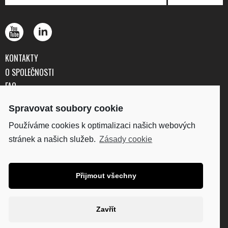
KONTAKTY
O SPOLEČNOSTI
FAQ
OBCHODNÍ PODMÍNKY
Spravovat soubory cookie
OCHRANA OSOBNÍCH ÚDAJŮ
Používáme cookies k optimalizaci našich webových
stránek a našich služeb.
Zásady cookie
DISKUS, spol. s r.o.
IČO: 41195183
DIČ: CZ41195183
Přijmout všechny
Fakturační adresa:
Kunětická 2534/2, 120 00
Praha 2
Zavřít
Diskus.cz
Thehouseofmarley.cz
Plantro.cz
Technaxx.cz